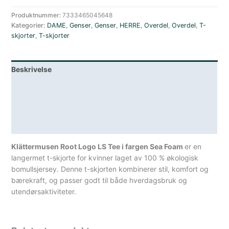
Logo
Langermet
Produktnummer:
7333465045648
Kategorier:
DAME
,
Genser
,
Genser
,
HERRE
,
Overdel
,
Overdel
,
T-
T-
skjorter
,
T-skjorter
Skjorte
Dame
Sjøgrønn
Beskrivelse
antall
Lagerstatus
Teknisk informasjon
Spesifikasjoner
Klättermusen Root Logo LS Tee i fargen Sea Foam
er en
langermet t-skjorte for kvinner laget av 100 % økologisk
bomullsjersey.
Denne t-skjorten kombinerer stil, komfort og
bærekraft, og passer godt til både hverdagsbruk og
utendørsaktiviteter.