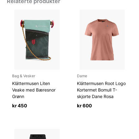
Relaterte produkter
Bag & Vesker
Dame
Klättermusen Liten
Klättermusen Root Logo
Veake med Bæresnor
Kortermet Bomull T-
Grønn
skjorte Dane Rosa
kr
450
kr
600