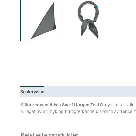
Beskrivelse
Lagerstatus
Teknisk informasjon
Spe
Klättermusen Allvis Scarf i fargen Teal Grey
er et allsidi
er laget av en myk og hurtigtørkende blanding av Tencel™ 
Relaterte produkter