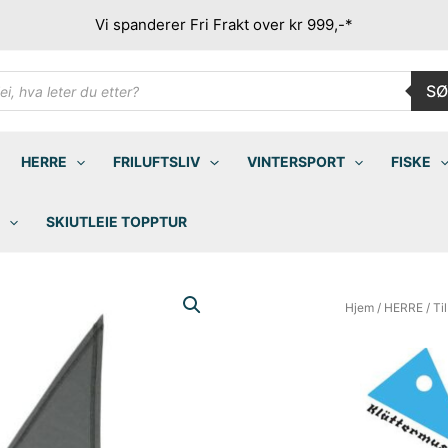
Vi spanderer Fri Frakt over kr 999,-*
ducts
SØ
rch
HERRE
FRILUFTSLIV
VINTERSPORT
FISKE
SKIUTLEIE TOPPTUR
Hjem
/
HERRE
/
Ti