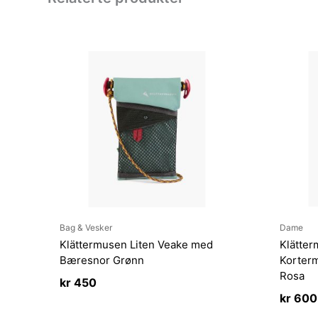
Bag & Vesker
Dame
Klättermusen Liten Veake med
Klätte
Bæresnor Grønn
Korterm
Rosa
kr
450
kr
600