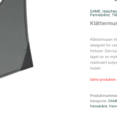
DAME
,
Hals/He
Pannebånd
,
Til
Klättermus
Klättermusen Al
designet for ras
fotturer.
Den ka
laget av en my
resirkulert polye
huden
Dette produktet e
Produktnumme
Kategorier:
DAM
Pannebånd
,
Pann