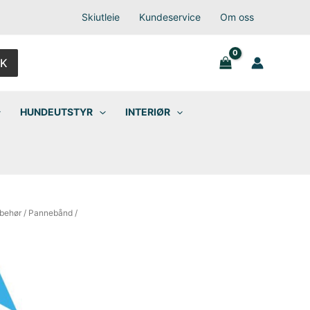
Skiutleie
Kundeservice
Om oss
K
HUNDEUTSTYR
INTERIØR
lbehør
/
Pannebånd
/