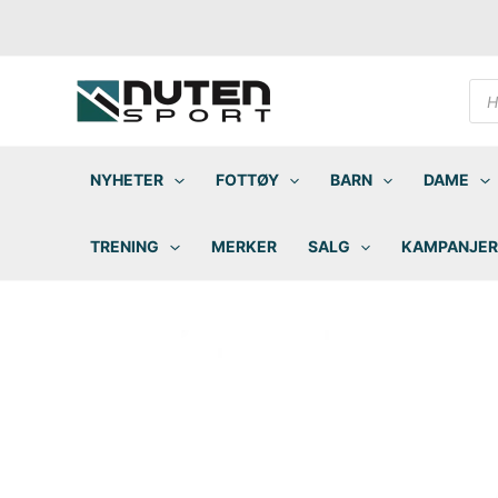
Hopp
rett
til
innholdet
Pro
sea
NYHETER
FOTTØY
BARN
DAME
TRENING
MERKER
SALG
KAMPANJER