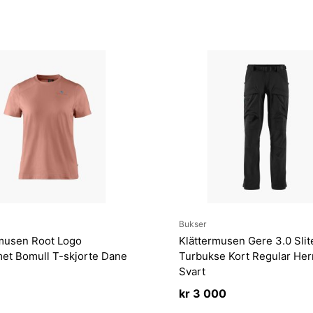
Bukser
rmusen Root Logo
Klättermusen Gere 3.0 Slit
et Bomull T-skjorte Dane
Turbukse Kort Regular Her
Svart
kr
3 000