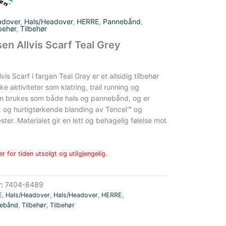
adover
,
Hals/Headover
,
HERRE
,
Pannebånd
,
behør
,
Tilbehør
en Allvis Scarf Teal Grey
lvis Scarf i fargen Teal Grey
er et allsidig tilbehør
ke aktiviteter som klatring, trail running og
n brukes som både hals og pannebånd, og er
k og hurtigtørkende blanding av Tencel™ og
ster.
Materialet gir en lett og behagelig følelse mot
r for tiden utsolgt og utilgjengelig.
r:
7404-8489
E
,
Hals/Headover
,
Hals/Headover
,
HERRE
,
ebånd
,
Tilbehør
,
Tilbehør