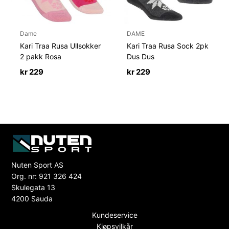
Dame
DAME
Kari Traa Rusa Ullsokker
Kari Traa Rusa Sock 2pk
2 pakk Rosa
Dus Dus
kr
229
kr
229
Nuten Sport AS
Org. nr: 921 326 424
Skulegata 13
4200 Sauda
Kundeservice
Kjøpsvilkår