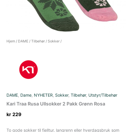
Hjem
/
DAME
/
Tilbehør
/
Sokker
/
DAME
,
Dame
,
NYHETER
,
Sokker
,
Tilbehør
,
Utstyr/Tilbehør
Kari Traa Rusa Ullsokker 2 Pakk Grønn Rosa
kr
229
To gode sokker til fjelltur, langrenn eller hverdagsbruk som