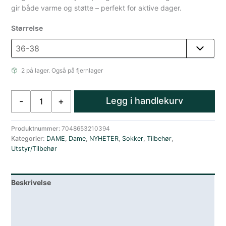
gir både varme og støtte – perfekt for aktive dager.
Størrelse
2 på lager. Også på fjernlager
Kari
Legg i handlekurv
-
+
Traa
Rusa
Ullsokker
Produktnummer:
7048653210394
Kategorier:
DAME
,
Dame
,
NYHETER
,
Sokker
,
Tilbehør
,
2
Utstyr/Tilbehør
Pakk
Grønn
Rosa
Beskrivelse
antall
Lagerstatus
Teknisk informasjon