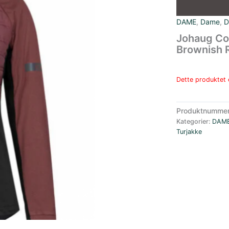
DAME
,
Dame
,
D
Johaug Co
Brownish 
Dette produktet e
Produktnumme
Kategorier:
DAM
Turjakke