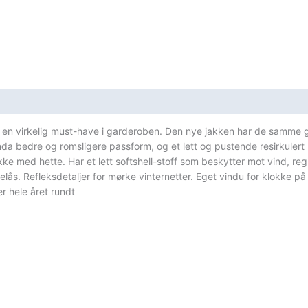
 en virkelig must-have i garderoben. Den nye jakken har de samme go
a bedre og romsligere passform, og et lett og pustende resirkulert 
 med hette. Har et lett softshell-stoff som beskytter mot vind, regn 
ås. Refleksdetaljer for mørke vinternetter. Eget vindu for klokke på
r hele året rundt