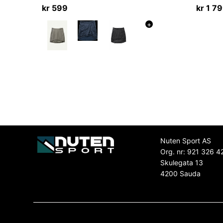
kr
599
kr
1 7
+
Nuten Sport AS
Org. nr: 921 326 4
Skulegata 13
4200 Sauda