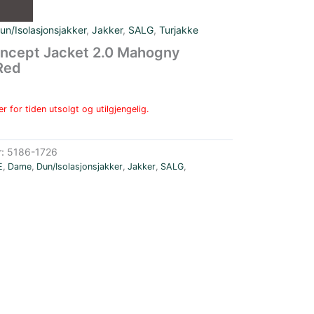
un/Isolasjonsjakker
,
Jakker
,
SALG
,
Turjakke
ncept Jacket 2.0 Mahogny
Red
r for tiden utsolgt og utilgjengelig.
r:
5186-1726
E
,
Dame
,
Dun/Isolasjonsjakker
,
Jakker
,
SALG
,