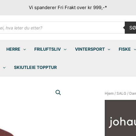
Vi spanderer Fri Frakt over kr 999,-*
ducts
SØ
rch
HERRE
FRILUFTSLIV
VINTERSPORT
FISKE
SKIUTLEIE TOPPTUR
Hjem
/
SALG
/
Da