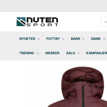
Hopp
rett
til
innholdet
Pro
sea
NYHETER
FOTTØY
BARN
DAME
TRENING
MERKER
SALG
KAMPANJER