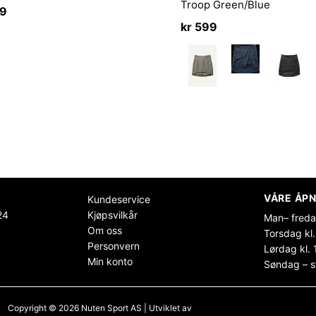
Troop Green/Blue
99
kr
599
VÅRE ÅPN
Kundeservice
24
Kjøpsvilkår
Man– freda
Om oss
Torsdag kl.
Personvern
Lørdag kl. 
Min konto
Søndag – s
Copyright © 2026 Nuten Sport AS | Utviklet av
Maksimer Stadion Nettbutikk