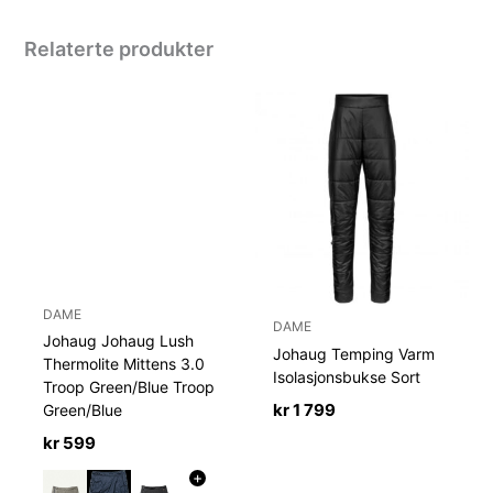
Relaterte produkter
DAME
DAME
Johaug Johaug Lush
Johaug Temping Varm
Thermolite Mittens 3.0
Isolasjonsbukse Sort
Troop Green/Blue Troop
kr
1 799
Green/Blue
kr
599
+