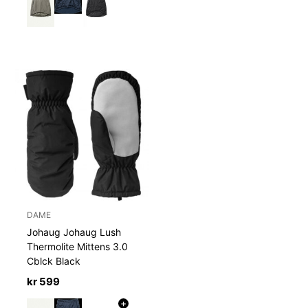
DAME
Johaug Johaug Lush
Thermolite Mittens 3.0
Cblck Black
kr
599
+