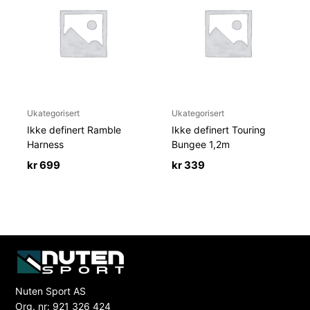
Ukategorisert
Ukategorisert
Ikke definert Ramble
Ikke definert Touring
Harness
Bungee 1,2m
kr
699
kr
339
Nuten Sport AS
Org. nr: 921 326 424