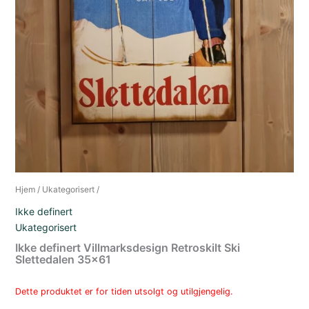
Hjem
/
Ukategorisert
/
Ikke definert
Ukategorisert
Ikke definert Villmarksdesign Retroskilt Ski
Slettedalen 35×61
Dette produktet er for tiden utsolgt og utilgjengelig.