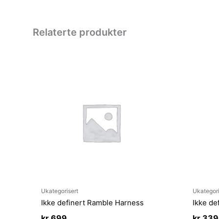
Relaterte produkter
Ukategorisert
Ukategori
Ikke definert Ramble Harness
Ikke de
kr
699
kr
339