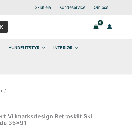
Skiutleie
Kundeservice
Om oss
K
HUNDEUTSTYR
INTERIØR
ert
/
ert Villmarksdesign Retroskilt Ski
uda 35×91