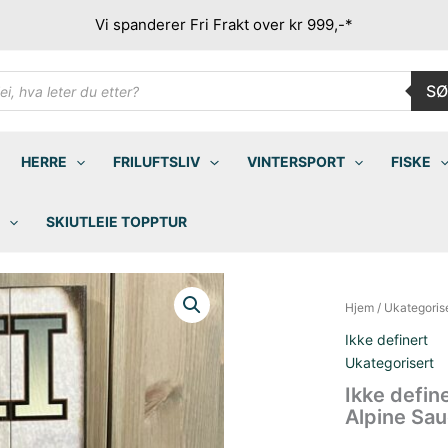
Vi spanderer Fri Frakt over kr 999,-*
ducts
SØ
rch
HERRE
FRILUFTSLIV
VINTERSPORT
FISKE
SKIUTLEIE TOPPTUR
Hjem
/
Ukategoris
Ikke definert
Ukategorisert
Ikke defin
Alpine Sa