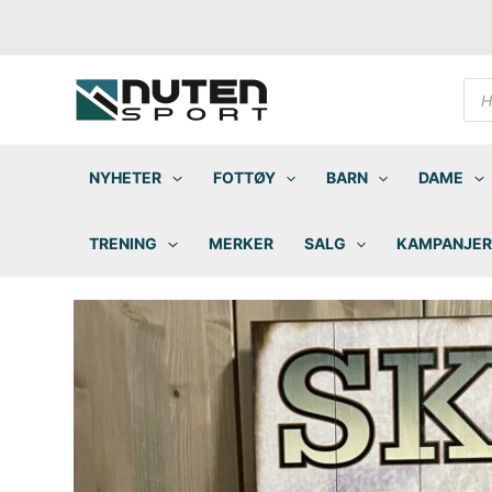
Hopp
rett
til
innholdet
Pro
sea
NYHETER
FOTTØY
BARN
DAME
TRENING
MERKER
SALG
KAMPANJER