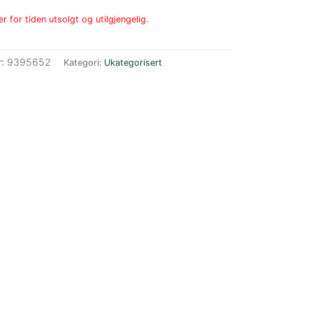
r for tiden utsolgt og utilgjengelig.
r:
9395652
Kategori:
Ukategorisert