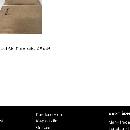
R
ard Ski Putetrekk 45×45
VÅRE ÅPN
Kundeservice
24
Kjøpsvilkår
Man– freda
Om oss
Torsdag kl.