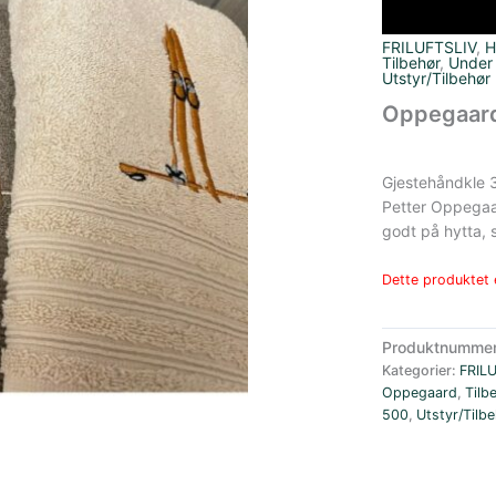
FRILUFTSLIV
,
H
Tilbehør
,
Under
Utstyr/Tilbehør
Oppegaard
Gjestehåndkle 3
Petter Oppegaar
godt på hytta,
Dette produktet e
Produktnumme
Kategorier:
FRIL
Oppegaard
,
Tilb
500
,
Utstyr/Tilb