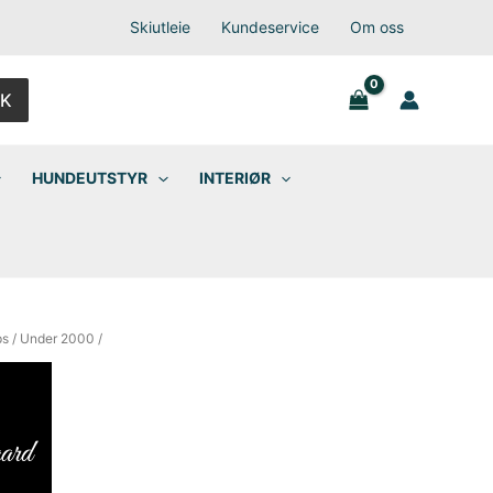
Skiutleie
Kundeservice
Om oss
K
HUNDEUTSTYR
INTERIØR
ps
/
Under 2000
/