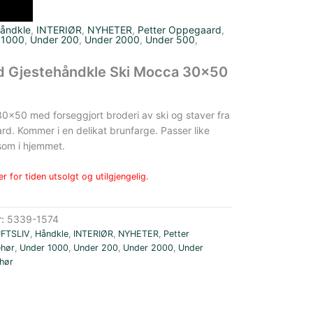
åndkle
,
INTERIØR
,
NYHETER
,
Petter Oppegaard
,
 1000
,
Under 200
,
Under 2000
,
Under 500
,
 Gjestehåndkle Ski Mocca 30×50
0×50 med forseggjort broderi av ski og staver fra
d. Kommer i en delikat brunfarge. Passer like
 som i hjemmet.
r for tiden utsolgt og utilgjengelig.
r:
5339-1574
UFTSLIV
,
Håndkle
,
INTERIØR
,
NYHETER
,
Petter
ehør
,
Under 1000
,
Under 200
,
Under 2000
,
Under
ehør