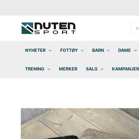
Hopp
rett
til
innholdet
Pro
sea
NYHETER
FOTTØY
BARN
DAME
TRENING
MERKER
SALG
KAMPANJER