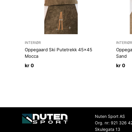
INTERIØR
INTERIØ
Oppegaard Ski Putetrekk 45×45
Oppega
Mocca
Sand
kr
0
kr
0
Nuten Sport AS
Org. nr: 921 326 4
Skulegata 13