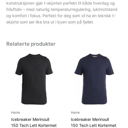
konstruksjonen gjør t-skjorten perfekt til både hverdag og
friluftsliv – med naturlig temperaturregulering, luktmotstand
og komfort i fokus. Perfekt for deg som vil ha en teknisk t-
skjorte som ser like bra ut i byen som på fjellet.
Relaterte produkter
Herre
Herre
Icebreaker Merinoull
Icebreaker Merinoull
150 Tech Lett Kortermet
150 Tech Lett Kortermet