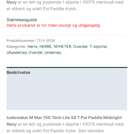
Navy
er en lett og pustende t-skjorte i 100?% merinoull med
et stilrent og unikt Pol Paddle-trykk.
Størrelsesguide
Dette produktet er for tiden utsolgt og utilgjengelig.
Produktnummer:
7514-8598
Kategorier:
Herre
,
HERRE
,
NYHETER
,
Overdel
,
T-skjorter
,
Ullundertøy Overdel
,
Undertøy
Beskrivelse
Lagerstatus
Teknisk informasjon
Spesifikasjoner
Icebreaker M Mer 150 Tech Lite SS T Pol Paddle Midnight
Navy
er en lett og pustende t-skjorte i 100?% merinoull med
et stilrent og unikt Pol Paddle-trykk. Den tekniske