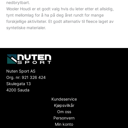
nedbrytbart.
Wooler Houdi er et godt valg hvis du leter etter et allsidig,
tynt mellomlag for å ha på deg året rundt for mange
forskjellige aktiviteter. Et godt alternativ til fleece laget av
syntetiske materialer.
Nuten Sport AS
Org. nr: 921 326 424
Skulegata 13
4200 Sauda
Kundeservice
Kjøpsvilkår
Om oss
Personvern
Min konto