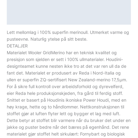
Lagerstatus
Spesifikasjoner
Lett mellomlag i 100% superfin merinoull. Utmerket varme og
pusteevne. Naturlig ytelse på sitt beste.
DETALJER
Materialet Wooler GridMerino har en teknisk kvalitet og
presisjon som sjelden er sett i 100% ullmaterialer. Houdini-
designteamet kunne nesten ikke tro at det var ren ull da de
fant det. Materialet er produsert av Reda i Nord-Italia og
ullen er superfin ZQ-sertifisert New Zealand-merino 17,5µm.
For å sikre full kontroll over arbeidsforhold og dyrevelferd,
eier Reda hele produksjonskjeden, fra gård til ferdig stoff.
Snittet er basert på Houdinis ikoniske Power Houdi, med en
høy krage, hette og to håndlommer. Nettkonstruksjonen til
stoffet gjør at luften flyter lett og bygger et lag med luft.
Dette betyr at stoffet blir varmere når du bruker det under en
jakke og puster bedre når det bæres på egenhånd. Det rene
materialet gjør stoffet helt sirkulært: Fornybart og biologisk