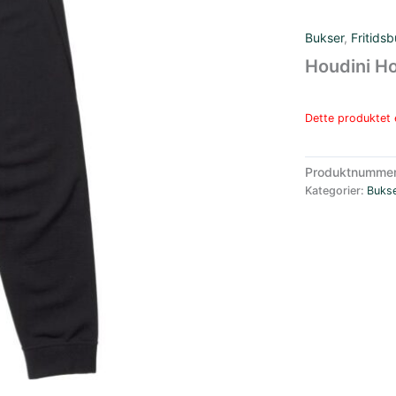
Bukser
,
Fritids
Houdini Ho
Dette produktet e
Produktnumme
Kategorier:
Buks