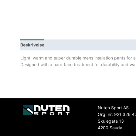
Beskrivelse
Lagerstatus
Spesifikasjoner
Light. warm and super durable mens insulation pants for a
Designed with a hard face treatment for durability and wa
Nuten Sport AS
Org. nr: 921 326 4
Skulegata 13
4200 Sauda