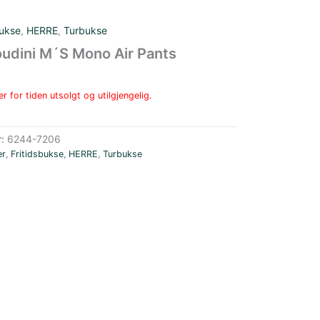
bukse
,
HERRE
,
Turbukse
udini M´S Mono Air Pants
r for tiden utsolgt og utilgjengelig.
r:
6244-7206
er
,
Fritidsbukse
,
HERRE
,
Turbukse