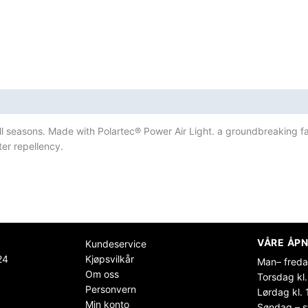
ll seasons. Made with Polartec® Power Air Light. a groundbreaking fa
ter repellency.
VÅRE ÅPN
Kundeservice
24
Kjøpsvilkår
Man– freda
Om oss
Torsdag kl.
Personvern
Lørdag kl. 
Min konto
Søndag – s