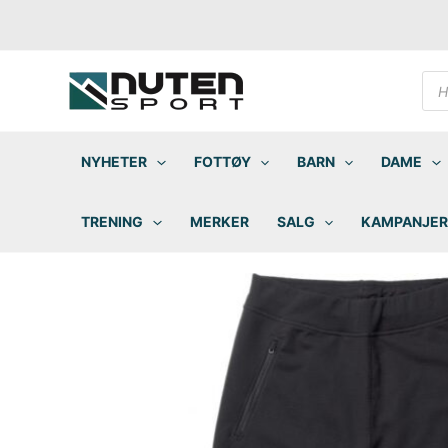
Hopp
rett
til
innholdet
Pro
sea
NYHETER
FOTTØY
BARN
DAME
TRENING
MERKER
SALG
KAMPANJER