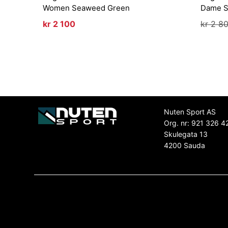
Women Seaweed Green
Dame S
kr
2 100
kr
2 8
Nuten Sport AS
Org. nr: 921 326 4
Skulegata 13
4200 Sauda