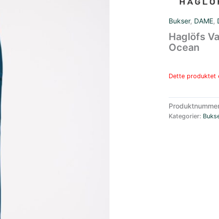
Bukser
,
DAME
,
Haglöfs V
Ocean
Dette produktet e
Produktnumme
Kategorier:
Buks