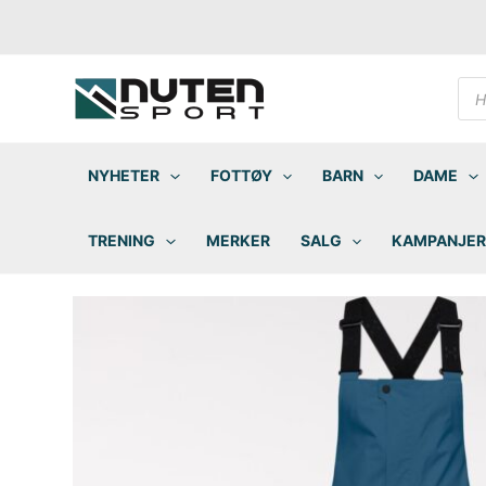
Hopp
rett
til
innholdet
Pro
sea
NYHETER
FOTTØY
BARN
DAME
TRENING
MERKER
SALG
KAMPANJER