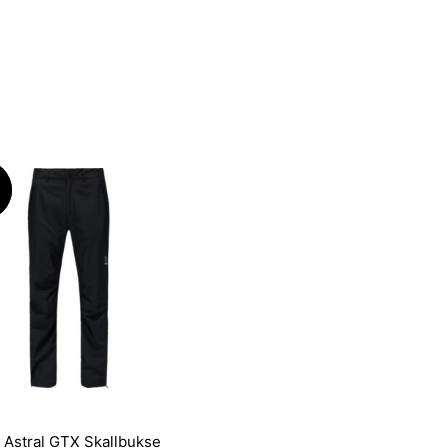
!
!
 Astral GTX Skallbukse