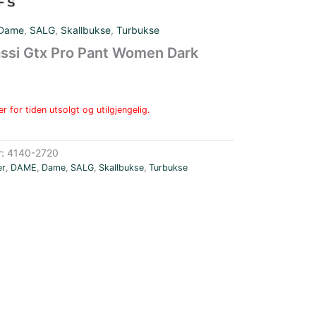
Dame
,
SALG
,
Skallbukse
,
Turbukse
assi Gtx Pro Pant Women Dark
r for tiden utsolgt og utilgjengelig.
r:
4140-2720
er
,
DAME
,
Dame
,
SALG
,
Skallbukse
,
Turbukse