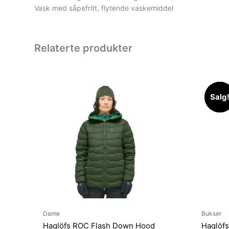
Vask med såpefritt, flytende vaskemiddel
Relaterte produkter
Salg
Salg
Dame
Bukser
Haglöfs ROC Flash Down Hood
Haglöfs