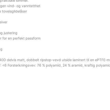
g praktiske lommer.
gen vind- og vanntetthet
 toveisglidelåser
eiver
g justering
r for en perfekt passform
ng
D delvis matt, dobbelt ripstop-vevd utside laminert til en ePTFE-me
: <6 Forsterkningsvev: 76 % polyamid, 24 % aramid, kraftig polyam