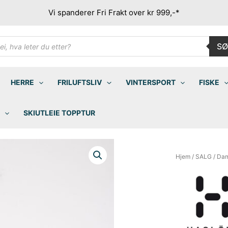
Vi spanderer Fri Frakt over kr 999,-*
ducts
SØ
rch
HERRE
FRILUFTSLIV
VINTERSPORT
FISKE
SKIUTLEIE TOPPTUR
Hjem
/
SALG
/
Da