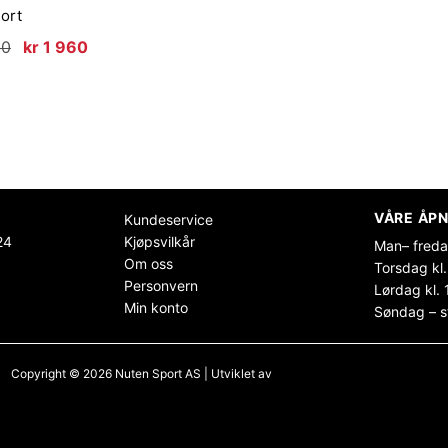
ort
Opprinnelig
Nåværende
00
kr
1 960
pris
pris
var:
er:
kr 2
kr 1
800.
960.
VÅRE ÅPN
Kundeservice
24
Kjøpsvilkår
Man– freda
Om oss
Torsdag kl.
Personvern
Lørdag kl. 
Min konto
Søndag – s
Copyright © 2026 Nuten Sport AS | Utviklet av
Maksimer Stadion Nettbutikk