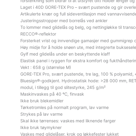
forsterkning som bidrar til at utstyret ditt holder lenger o
Laget i 40D GORE-TEX Pro – svært pustende og gir overle
Artikulerte knær og full sideventilasjon med vannavvisende
Justeringsstropper med borrelås ved ankler
To lommer med glidelås og belg, og nettingløkke til transc
RECCO®-reflektor
Forsterket vrist og innvendige gamasjer med gummigrep o
Høy midje for å holde snøen ute, med integrerte buksesele
Gylf med glidelås under en beskyttende klaff
Elastisk panel i ryggen for ekstra komfort og fukthåndteri
Vekt : 658 g (størrelse M)
GORE-TEX Pro, svært pustende, tre lag, 100 % polyamid, 40
Bluesign®-godkjent. Hydrostatisk hode: >28 000 mm, RET
modul, i tillegg til god slitestyrke, 245 g/m²
Maskinvaskes på 40 ºC, finvask
Ikke bruk blekemidler
Tørketromles på normalt program, lav varme
Strykes på lav varme
Skal ikke tørrenses: vaskes med liknende farger
Ikke bruk tøymykner
Vaskes med glidelåser, krok og løkkefester lukket