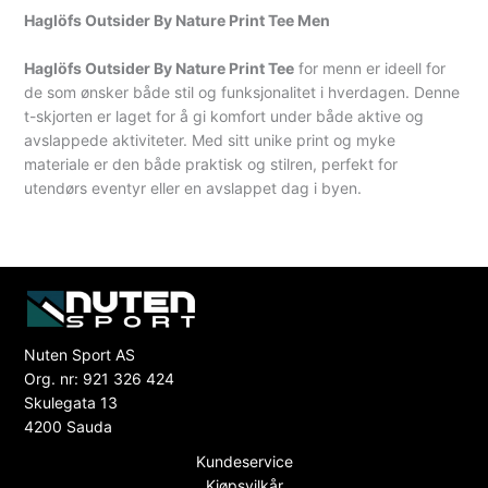
Haglöfs Outsider By Nature Print Tee Men
Haglöfs Outsider By Nature Print Tee
for menn er ideell for
de som ønsker både stil og funksjonalitet i hverdagen. Denne
t-skjorten er laget for å gi komfort under både aktive og
avslappede aktiviteter. Med sitt unike print og myke
materiale er den både praktisk og stilren, perfekt for
utendørs eventyr eller en avslappet dag i byen.
Nuten Sport AS
Org. nr: 921 326 424
Skulegata 13
4200 Sauda
Kundeservice
Kjøpsvilkår