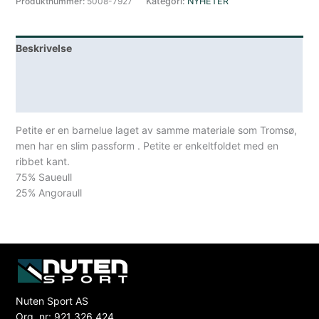
Produktnummer:
5008-7927
Kategori:
NYHETER
Beskrivelse
Lagerstatus
Spesifikasjoner
Petite er en barnelue laget av samme materiale som Tromsø,
men har en slim passform . Petite er enkeltfoldet med en
ribbet kant.
75% Saueull
25% Angoraull
Nuten Sport AS
Org. nr: 921 326 424