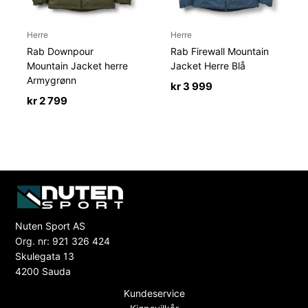
Herre
Herre
Rab Downpour
Rab Firewall Mountain
Mountain Jacket herre
Jacket Herre Blå
Armygrønn
kr
3 999
kr
2 799
Nuten Sport AS
Org. nr: 921 326 424
Skulegata 13
4200 Sauda
Kundeservice