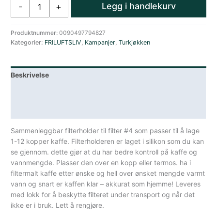
GSI
Legg i handlekurv
-
+
GSI
Collapsible
Java
Produktnummer:
0090497794827
Kategorier:
FRILUFTSLIV
,
Kampanjer
,
Turkjøkken
Drip
Blue
antall
Beskrivelse
Lagerstatus
Spesifikasjoner
Sammenleggbar filterholder til filter #4 som passer til å lage
1-12 kopper kaffe. Filterholderen er laget i silikon som du kan
se gjennom. dette gjør at du har bedre kontroll på kaffe og
vannmengde. Plasser den over en kopp eller termos. ha i
filtermalt kaffe etter ønske og hell over ønsket mengde varmt
vann og snart er kaffen klar – akkurat som hjemme! Leveres
med lokk for å beskytte filteret under transport og når det
ikke er i bruk. Lett å rengjøre.