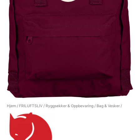
Hjem
/
FRILUFTSLIV
/
Ryggsekker & Oppbevaring
/
Bag & Vesker
/