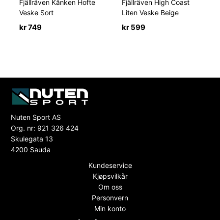
Fjällräven Kånken Hofte
Fjällräven High Coast
Veske Sort
Liten Veske Beige
kr
749
kr
599
Nuten Sport AS
Org. nr: 921 326 424
Skulegata 13
4200 Sauda
Kundeservice
Kjøpsvilkår
Om oss
Personvern
Min konto