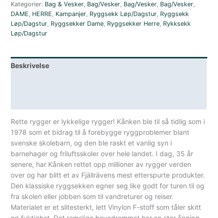
Kategorier:
Bag & Vesker
,
Bag/Vesker
,
Bag/Vesker
,
Bag/Vesker
,
DAME
,
HERRE
,
Kampanjer
,
Ryggsekk Løp/Dagstur
,
Ryggsekk
Løp/Dagstur
,
Ryggsekker Dame
,
Ryggsekker Herre
,
Rykksekk
Løp/Dagstur
Beskrivelse
Lagerstatus
Spesifikasjoner
Rette rygger er lykkelige rygger! Kånken ble til så tidlig som i
1978 som et bidrag til å forebygge ryggproblemer blant
svenske skolebarn, og den ble raskt et vanlig syn i
barnehager og friluftsskoler over hele landet. I dag, 35 år
senere, har Kånken rettet opp millioner av rygger verden
over og har blitt et av Fjällrävens mest etterspurte produkter.
Den klassiske ryggsekken egner seg like godt for turen til og
fra skolen eller jobben som til vandreturer og reiser.
Materialet er et slitesterkt, lett Vinylon F-stoff som tåler skitt
og fuktighet. Det romslige hovedrommet har en stor åpning