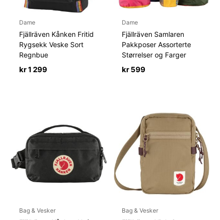
Dame
Dame
Fjällräven Kånken Fritid
Fjällräven Samlaren
Rygsekk Veske Sort
Pakkposer Assorterte
Regnbue
Størrelser og Farger
kr
1 299
kr
599
Bag & Vesker
Bag & Vesker