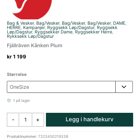
Bag & Vesker
,
Bag/Vesker
,
Bag/Vesker
,
Bag/Vesker
,
DAME
,
HERRE
,
Kampanjer
,
Ryggsekk Løp/Dagstur
,
Ryggsekk
Løp/Dagstur
,
Ryggsekker Dame
,
Ryggsekker Herre
,
Rykksekk Løp/Dagstur
Fjällräven Kånken Plum
kr
1 199
Størrelse
1 på lager
Fjällräven
Legg i handlekurv
-
+
Kånken
Plum
antall
Produktnummer:
7323450219338