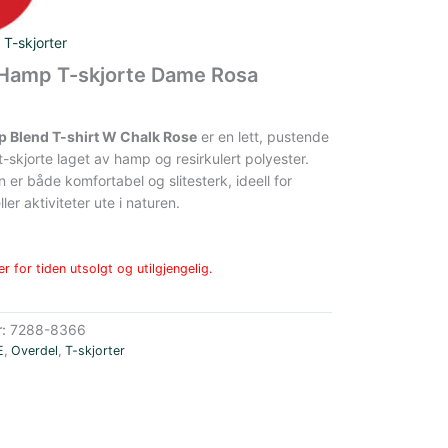
,
T-skjorter
n Hamp T-skjorte Dame Rosa
p Blend T-shirt W Chalk Rose
er en lett, pustende
t-skjorte laget av hamp og resirkulert polyester.
 er både komfortabel og slitesterk, ideell for
er aktiviteter ute i naturen.
r for tiden utsolgt og utilgjengelig.
r:
7288-8366
E
,
Overdel
,
T-skjorter