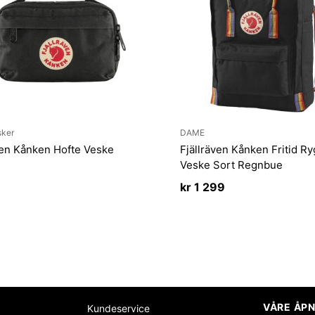
sker
DAME
ven Kånken Hofte Veske
Fjällräven Kånken Fritid R
Veske Sort Regnbue
kr
1 299
VÅRE ÅPN
Kundeservice