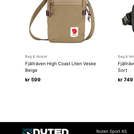
Bag & Vesker
Bag & Ve
Fjällräven High Coast Liten Veske
Fjällrä
Beige
Sort
kr
599
kr
749
Nuten Sport AS