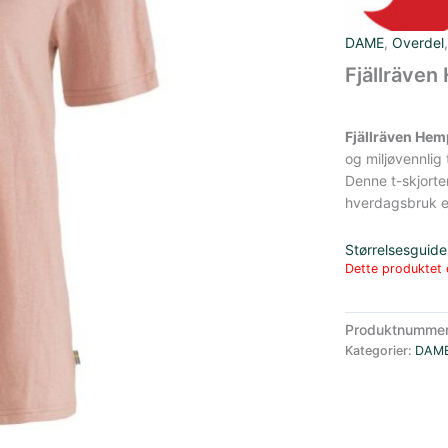
DAME
,
Overdel
Fjällräve
Fjällräven Hem
og miljøvennlig 
Denne t-skjorten
hverdagsbruk ell
Størrelsesguide
Dette produktet e
Produktnumme
Kategorier:
DAM