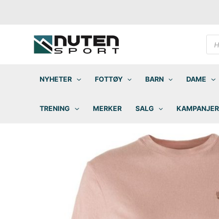
Hopp
rett
til
innholdet
Pro
sea
NYHETER
FOTTØY
BARN
DAME
TRENING
MERKER
SALG
KAMPANJER