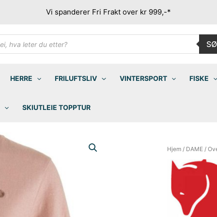
Vi spanderer Fri Frakt over kr 999,-*
ducts
SØ
rch
HERRE
FRILUFTSLIV
VINTERSPORT
FISKE
SKIUTLEIE TOPPTUR
Hjem
/
DAME
/
Ove