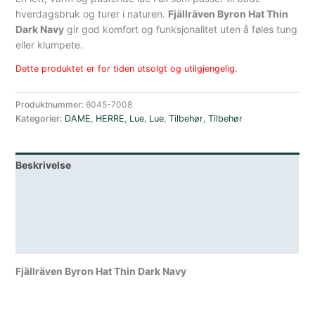
hverdagsbruk og turer i naturen.
Fjällräven Byron Hat Thin
Dark Navy
gir god komfort og funksjonalitet uten å føles tung
eller klumpete.
Dette produktet er for tiden utsolgt og utilgjengelig.
Produktnummer:
6045-7008
Kategorier:
DAME
,
HERRE
,
Lue
,
Lue
,
Tilbehør
,
Tilbehør
Beskrivelse
Lagerstatus
Teknisk informasjon
Spesifikasjoner
Fjällräven Byron Hat Thin Dark Navy