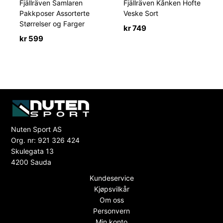
Fjällräven Samlaren
Fjällräven Kånken Hofte
Pakkposer Assorterte
Veske Sort
Størrelser og Farger
kr
749
kr
599
Nuten Sport AS
Org. nr: 921 326 424
Skulegata 13
4200 Sauda
Kundeservice
Kjøpsvilkår
Om oss
Personvern
Min konto