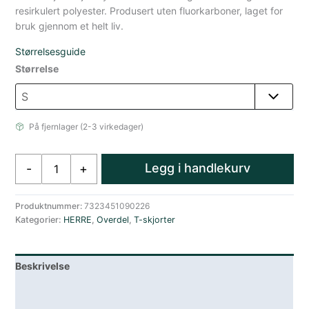
resirkulert polyester. Produsert uten fluorkarboner, laget for
bruk gjennom et helt liv.
Størrelsesguide
Størrelse
På fjernlager (2-3 virkedager)
Fjällräven
Legg i handlekurv
-
+
1960
Logo
T-
Produktnummer:
7323451090226
Kategorier:
HERRE
,
Overdel
,
T-skjorter
skjorte
Herre
Grønn
Beskrivelse
antall
Lagerstatus