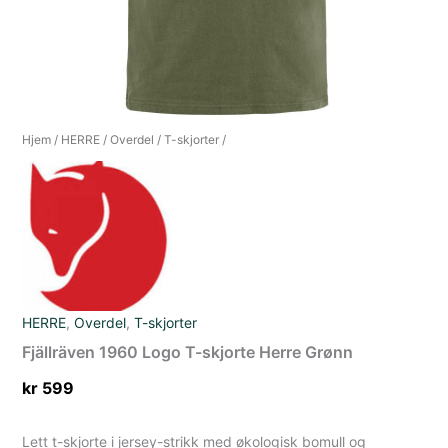
Hjem
/
HERRE
/
Overdel
/
T-skjorter
/
HERRE
,
Overdel
,
T-skjorter
Fjällräven 1960 Logo T-skjorte Herre Grønn
kr
599
Lett t-skjorte i jersey-strikk med økologisk bomull og