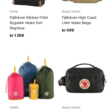
Dame
Bag & Vesker
Fjällräven Kånken Fritid
Fjällräven High Coast
Rygsekk Veske Sort
Liten Veske Beige
Regnbue
kr
599
kr
1 299
DAME
Bag & Vesker