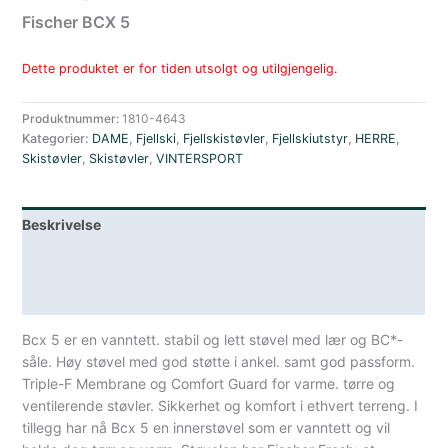
Fischer BCX 5
Dette produktet er for tiden utsolgt og utilgjengelig.
Produktnummer:
1810-4643
Kategorier:
DAME
,
Fjellski
,
Fjellskistøvler
,
Fjellskiutstyr
,
HERRE
,
Skistøvler
,
Skistøvler
,
VINTERSPORT
Beskrivelse
Lagerstatus
Spesifikasjoner
Bcx 5 er en vanntett. stabil og lett støvel med lær og BC*-
såle. Høy støvel med god støtte i ankel. samt god passform.
Triple-F Membrane og Comfort Guard for varme. tørre og
ventilerende støvler. Sikkerhet og komfort i ethvert terreng. I
tillegg har nå Bcx 5 en innerstøvel som er vanntett og vil