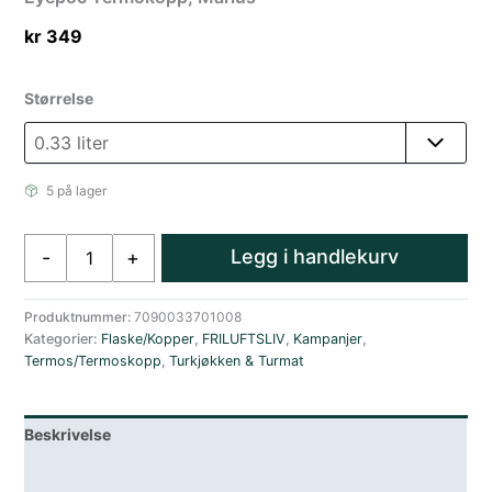
kr
349
Størrelse
5 på lager
Eyepoc
Legg i handlekurv
-
+
Termokopp,
Marius
antall
Produktnummer:
7090033701008
Kategorier:
Flaske/Kopper
,
FRILUFTSLIV
,
Kampanjer
,
Termos/Termoskopp
,
Turkjøkken & Turmat
Beskrivelse
Lagerstatus