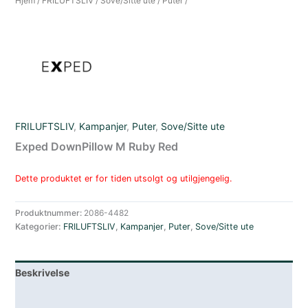
Hjem
/
FRILUFTSLIV
/
Sove/Sitte ute
/
Puter
/
FRILUFTSLIV
,
Kampanjer
,
Puter
,
Sove/Sitte ute
Exped DownPillow M Ruby Red
Dette produktet er for tiden utsolgt og utilgjengelig.
Produktnummer:
2086-4482
Kategorier:
FRILUFTSLIV
,
Kampanjer
,
Puter
,
Sove/Sitte ute
Beskrivelse
Lagerstatus