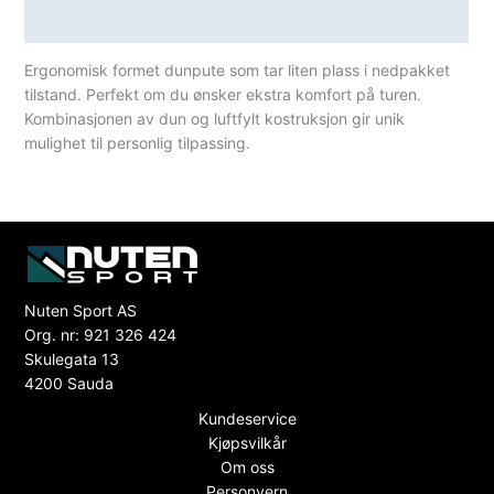
Spesifikasjoner
Ergonomisk formet dunpute som tar liten plass i nedpakket
tilstand. Perfekt om du ønsker ekstra komfort på turen.
Kombinasjonen av dun og luftfylt kostruksjon gir unik
mulighet til personlig tilpassing.
Nuten Sport AS
Org. nr: 921 326 424
Skulegata 13
4200 Sauda
Kundeservice
Kjøpsvilkår
Om oss
Personvern