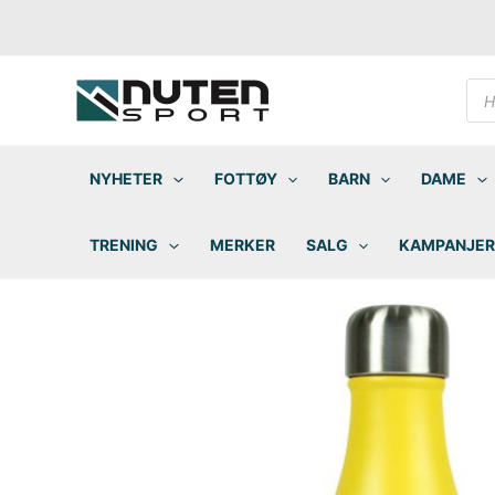
Hopp
rett
til
innholdet
Pro
sea
NYHETER
FOTTØY
BARN
DAME
TRENING
MERKER
SALG
KAMPANJER