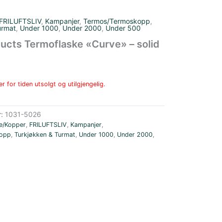
FRILUFTSLIV
,
Kampanjer
,
Termos/Termoskopp
,
urmat
,
Under 1000
,
Under 2000
,
Under 500
ucts Termoflaske «Curve» – solid
r for tiden utsolgt og utilgjengelig.
r:
1031-5026
e/Kopper
,
FRILUFTSLIV
,
Kampanjer
,
opp
,
Turkjøkken & Turmat
,
Under 1000
,
Under 2000
,