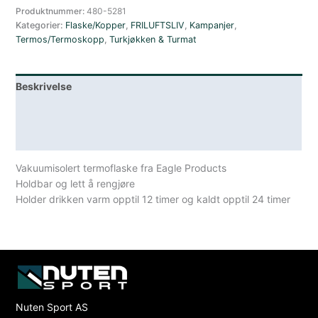
Produktnummer:
480-5281
Kategorier:
Flaske/Kopper
,
FRILUFTSLIV
,
Kampanjer
,
Termos/Termoskopp
,
Turkjøkken & Turmat
Beskrivelse
Lagerstatus
Spesifikasjoner
Vakuumisolert termoflaske fra Eagle Products
Holdbar og lett å rengjøre
Holder drikken varm opptil 12 timer og kaldt opptil 24 timer
Nuten Sport AS