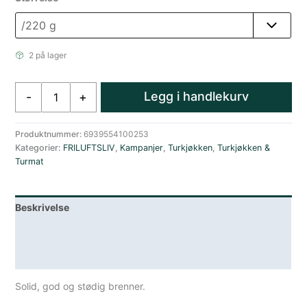
2 på lager
Eagle
Legg i handlekurv
-
+
Products
Brenner
220
Produktnummer:
6939554100253
Kategorier:
FRILUFTSLIV
,
Kampanjer
,
Turkjøkken
,
Turkjøkken &
g
Turmat
m/slange
&
piezo
Beskrivelse
antall
Lagerstatus
Spesifikasjoner
Solid, god og stødig brenner.