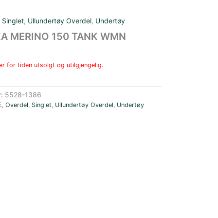
,
Singlet
,
Ullundertøy Overdel
,
Undertøy
IKA MERINO 150 TANK WMN
r for tiden utsolgt og utilgjengelig.
r:
5528-1386
E
,
Overdel
,
Singlet
,
Ullundertøy Overdel
,
Undertøy