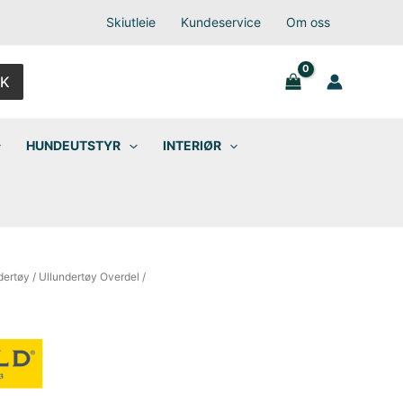
Skiutleie
Kundeservice
Om oss
K
HUNDEUTSTYR
INTERIØR
dertøy
/
Ullundertøy Overdel
/