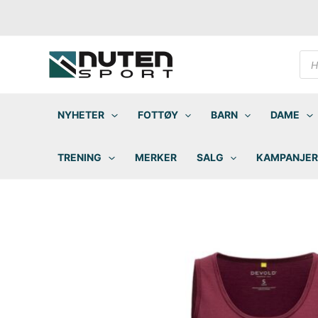
Hopp
rett
til
innholdet
Pro
sea
NYHETER
FOTTØY
BARN
DAME
TRENING
MERKER
SALG
KAMPANJER