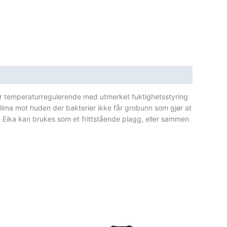
l er temperaturregulerende med utmerket fuktighetsstyring
klima mot huden der bakterier ikke får grobunn som gjør at
te Eika kan brukes som et frittstående plagg, eller sammen