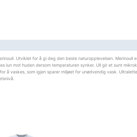
erinoull. Utviklet for å gi deg den beste naturopplevelsen. Merinoul
øles lun mot huden dersom temperaturen synker. Ull gir et sunt mikro
n for å vaskes, som igjen sparer miljøet for unødvendig vask. Ultralet
etsnivå.