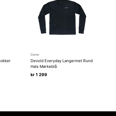
Dame
sokker
Devold Everyday Langermet Rund
Hals Mørkeblå
kr
1 299