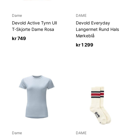
Dame
DAME
Devold Active Tynn Ull
Devold Everyday
T-Skjorte Dame Rosa
Langermet Rund Hals
Mørkeblå
kr
749
kr
1 299
Dame
DAME