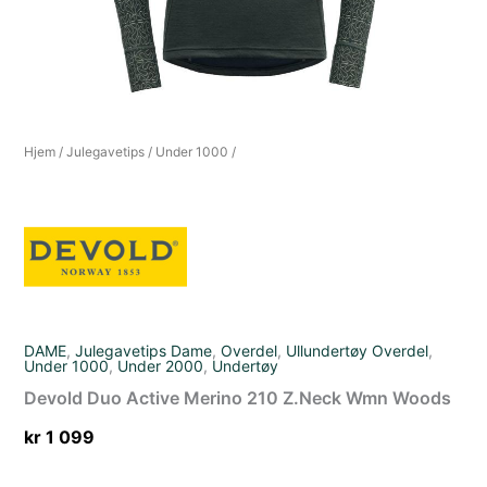
Hjem
/
Julegavetips
/
Under 1000
/
DAME
,
Julegavetips Dame
,
Overdel
,
Ullundertøy Overdel
,
Under 1000
,
Under 2000
,
Undertøy
Devold Duo Active Merino 210 Z.Neck Wmn Woods
kr
1 099