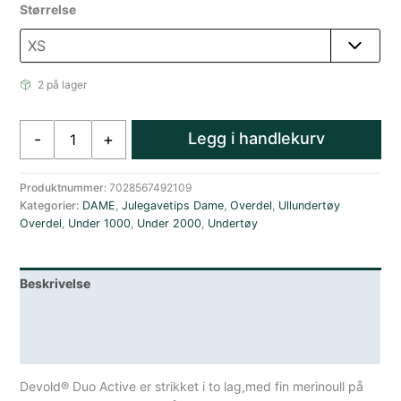
Størrelse
2 på lager
Devold
Legg i handlekurv
-
+
Duo
Active
Merino
Produktnummer:
7028567492109
Kategorier:
DAME
,
Julegavetips Dame
,
Overdel
,
Ullundertøy
210
Overdel
,
Under 1000
,
Under 2000
,
Undertøy
Z.Neck
Wmn
Woods
Beskrivelse
antall
Lagerstatus
Spesifikasjoner
Devold® Duo Active er strikket i to lag,med fin merinoull på