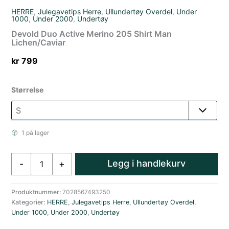
HERRE
,
Julegavetips Herre
,
Ullundertøy Overdel
,
Under
1000
,
Under 2000
,
Undertøy
Devold Duo Active Merino 205 Shirt Man
Lichen/Caviar
kr
799
Størrelse
1 på lager
Devold
Legg i handlekurv
-
+
Duo
Active
Merino
Produktnummer:
7028567493250
Kategorier:
HERRE
,
Julegavetips Herre
,
Ullundertøy Overdel
,
205
Under 1000
,
Under 2000
,
Undertøy
Shirt
Man