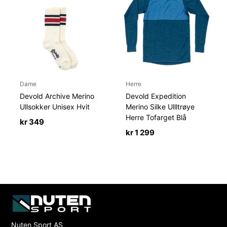
Dame
Herre
Devold Archive Merino
Devold Expedition
Ullsokker Unisex Hvit
Merino Silke Ullltrøye
Herre Tofarget Blå
kr
349
kr
1 299
Nuten Sport AS