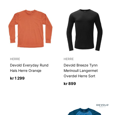
HERRE
HERRE
Devold Everyday Rund
Devold Breeze Tynn
Hals Herre Oransje
Merinoull Langermet
Overdel Herre Sort
kr
1 299
kr
899