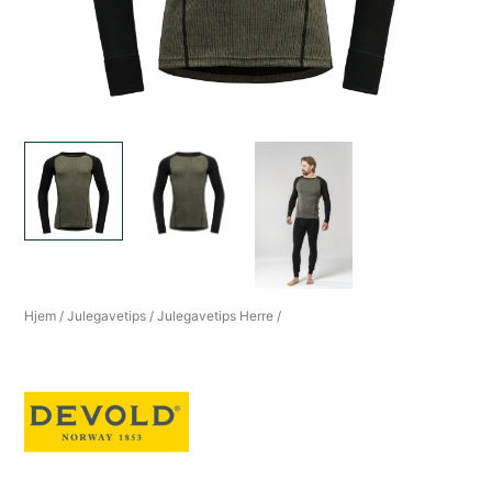
Hjem
/
Julegavetips
/
Julegavetips Herre
/