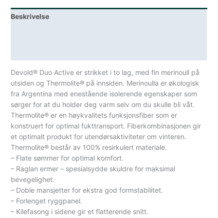
Lichen/Caviar
Beskrivelse
antall
Lagerstatus
Spesifikasjoner
Devold® Duo Active er strikket i to lag, med fin merinoull på
utsiden og Thermolite® på innsiden. Merinoulla er økologisk
fra Argentina med enestående isolerende egenskaper som
sørger for at du holder deg varm selv om du skulle bli våt.
Thermolite® er en høykvalitets funksjonsfiber som er
konstruert for optimal fukttransport. Fiber­kombinasjonen gir
et optimalt produkt for utendørsaktiviteter om vinteren.
Thermolite® består av 100% resirkulert materiale.
– Flate sømmer for optimal komfort.
– Raglan ermer – spesialsydde skuldre for maksimal
bevegelighet.
– Doble mansjetter for ekstra god formstabilitet.
– Forlenget ryggpanel.
– Kilefasong i sidene gir et flatterende snitt.