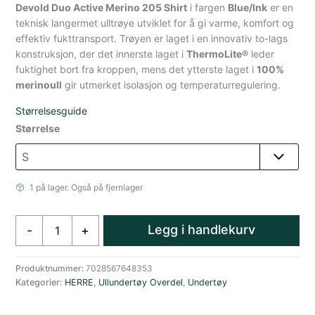
Devold Duo Active Merino 205 Shirt
i fargen
Blue/Ink
er en
teknisk langermet ulltrøye utviklet for å gi varme, komfort og
effektiv fukttransport. Trøyen er laget i en innovativ to-lags
konstruksjon, der det innerste laget i
ThermoLite®
leder
fuktighet bort fra kroppen, mens det ytterste laget i
100%
merinoull
gir utmerket isolasjon og temperaturregulering.
Størrelsesguide
Størrelse
1 på lager. Også på fjernlager
Devold
Legg i handlekurv
-
+
Duo
Active
Merino
Produktnummer:
7028567648353
Kategorier:
HERRE
,
Ullundertøy Overdel
,
Undertøy
205
Rund
Hals