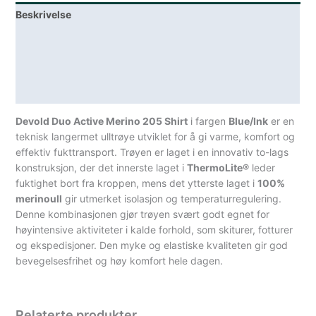
Beskrivelse
Ulltrøye
Here
Lagerstatus
Blå
Sort
Teknisk informasjon
antall
Spesifikasjoner
Devold Duo Active Merino 205 Shirt
i fargen
Blue/Ink
er en
teknisk langermet ulltrøye utviklet for å gi varme, komfort og
effektiv fukttransport. Trøyen er laget i en innovativ to-lags
konstruksjon, der det innerste laget i
ThermoLite®
leder
fuktighet bort fra kroppen, mens det ytterste laget i
100%
merinoull
gir utmerket isolasjon og temperaturregulering.
Denne kombinasjonen gjør trøyen svært godt egnet for
høyintensive aktiviteter i kalde forhold, som skiturer, fotturer
og ekspedisjoner. Den myke og elastiske kvaliteten gir god
bevegelsesfrihet og høy komfort hele dagen.
Relaterte produkter