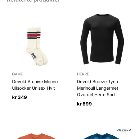
DAME
HERRE
Devold Archive Merino
Devold Breeze Tynn
Ullsokker Unisex Hvit
Merinoull Langermet
Overdel Herre Sort
kr
349
kr
899