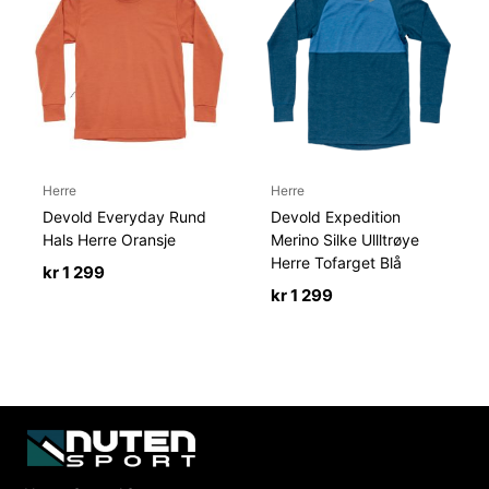
Herre
Herre
Devold Everyday Rund
Devold Expedition
Hals Herre Oransje
Merino Silke Ullltrøye
Herre Tofarget Blå
kr
1 299
kr
1 299