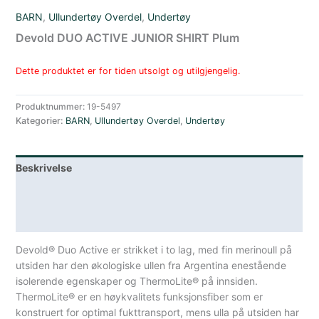
BARN
,
Ullundertøy Overdel
,
Undertøy
Devold DUO ACTIVE JUNIOR SHIRT Plum
Dette produktet er for tiden utsolgt og utilgjengelig.
Produktnummer:
19-5497
Kategorier:
BARN
,
Ullundertøy Overdel
,
Undertøy
Beskrivelse
Lagerstatus
Spesifikasjoner
Devold® Duo Active er strikket i to lag, med fin merinoull på
utsiden har den økologiske ullen fra Argentina enestående
isolerende egenskaper og ThermoLite® på innsiden.
ThermoLite® er en høykvalitets funksjonsfiber som er
konstruert for optimal fukttransport, mens ulla på utsiden har