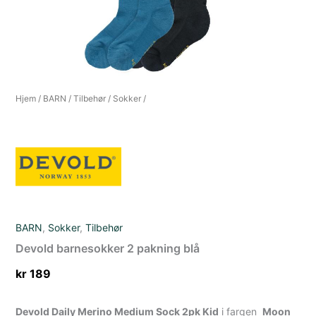
Hjem
/
BARN
/
Tilbehør
/
Sokker
/
BARN
,
Sokker
,
Tilbehør
Devold barnesokker 2 pakning blå
kr
189
Devold Daily Merino Medium Sock 2pk Kid
i fargen
Moon