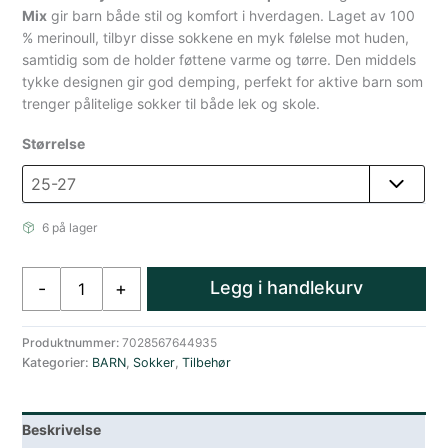
Mix
gir barn både stil og komfort i hverdagen. Laget av 100
% merinoull, tilbyr disse sokkene en myk følelse mot huden,
samtidig som de holder føttene varme og tørre. Den middels
tykke designen gir god demping, perfekt for aktive barn som
trenger pålitelige sokker til både lek og skole.
Størrelse
6 på lager
Devold
Legg i handlekurv
-
+
barnesokker
2
pakning
Produktnummer:
7028567644935
Kategorier:
BARN
,
Sokker
,
Tilbehør
blå
antall
Beskrivelse