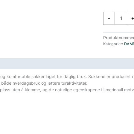
Devold
-
Daily
Merino
Tynne
Produktnumme
Ullsokker
Kategorier:
DAM
3-
pakning
Sort
sifikasjoner
antall
 og komfortable sokker laget for daglig bruk. Sokkene er produsert 
både hverdagsbruk og lettere turaktiviteter.
ass uten å klemme, og de naturlige egenskapene til merinoull motvir