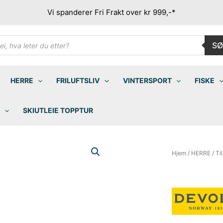
Vi spanderer Fri Frakt over kr 999,-*
ducts
SØ
rch
HERRE
FRILUFTSLIV
VINTERSPORT
FISKE
SKIUTLEIE TOPPTUR
Hjem
/
HERRE
/
Ti