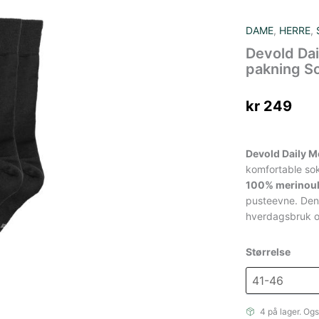
DAME
,
HERRE
,
Devold Dai
pakning S
kr
249
Devold Daily M
komfortable sok
100% merinoul
pusteevne. Den
hverdagsbruk og 
Størrelse
4 på lager. Ogs