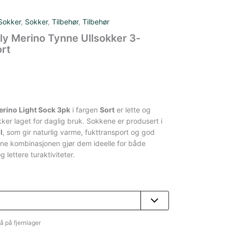
Sokker
,
Sokker
,
Tilbehør
,
Tilbehør
ly Merino Tynne Ullsokker 3-
ort
erino Light Sock 3pk
i fargen
Sort
er lette og
ker laget for daglig bruk. Sokkene er produsert i
l
, som gir naturlig varme, fukttransport og god
ne kombinasjonen gjør dem ideelle for både
lettere turaktiviteter.
å på fjernlager