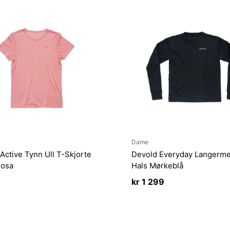
Dame
Active Tynn Ull T-Skjorte
Devold Everyday Langerme
osa
Hals Mørkeblå
kr
1 299