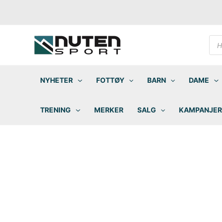
Hopp
rett
til
innholdet
Pro
sea
NYHETER
FOTTØY
BARN
DAME
TRENING
MERKER
SALG
KAMPANJER