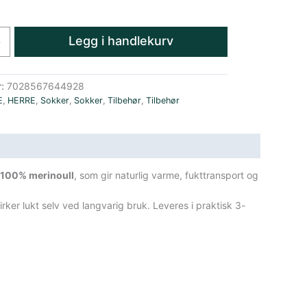
Legg i handlekurv
+
r:
7028567644928
E
,
HERRE
,
Sokker
,
Sokker
,
Tilbehør
,
Tilbehør
i
100% merinoull
, som gir naturlig varme, fukttransport og
ker lukt selv ved langvarig bruk. Leveres i praktisk 3-