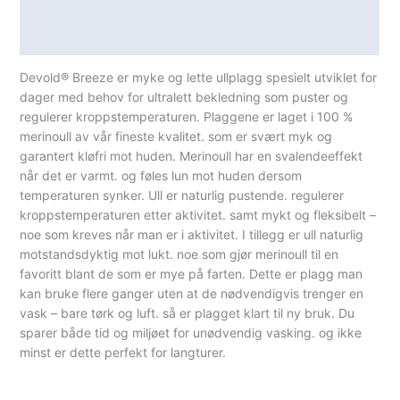
Lagerstatus
Spesifikasjoner
Devold® Breeze er myke og lette ullplagg spesielt utviklet for
dager med behov for ultralett bekledning som puster og
regulerer kroppstemperaturen. Plaggene er laget i 100 %
merinoull av vår fineste kvalitet. som er svært myk og
garantert kløfri mot huden. Merinoull har en svalendeeffekt
når det er varmt. og føles lun mot huden dersom
temperaturen synker. Ull er naturlig pustende. regulerer
kroppstemperaturen etter aktivitet. samt mykt og fleksibelt –
noe som kreves når man er i aktivitet. I tillegg er ull naturlig
motstandsdyktig mot lukt. noe som gjør merinoull til en
favoritt blant de som er mye på farten. Dette er plagg man
kan bruke flere ganger uten at de nødvendigvis trenger en
vask – bare tørk og luft. så er plagget klart til ny bruk. Du
sparer både tid og miljøet for unødvendig vasking. og ikke
minst er dette perfekt for langturer.