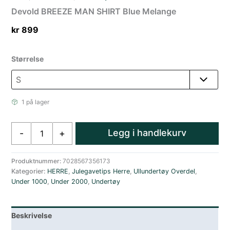
Devold BREEZE MAN SHIRT Blue Melange
kr
899
Størrelse
1 på lager
Devold
Legg i handlekurv
-
+
BREEZE
MAN
SHIRT
Produktnummer:
7028567356173
Kategorier:
HERRE
,
Julegavetips Herre
,
Ullundertøy Overdel
,
Blue
Under 1000
,
Under 2000
,
Undertøy
Melange
antall
Beskrivelse