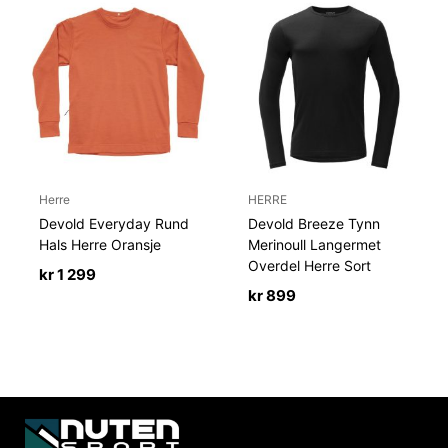
Herre
HERRE
Devold Everyday Rund
Devold Breeze Tynn
Hals Herre Oransje
Merinoull Langermet
Overdel Herre Sort
kr
1 299
kr
899