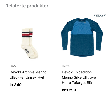
Relaterte produkter
DAME
Herre
Devold Archive Merino
Devold Expedition
Ullsokker Unisex Hvit
Merino Silke Ullltrøye
Herre Tofarget Blå
kr
349
kr
1 299