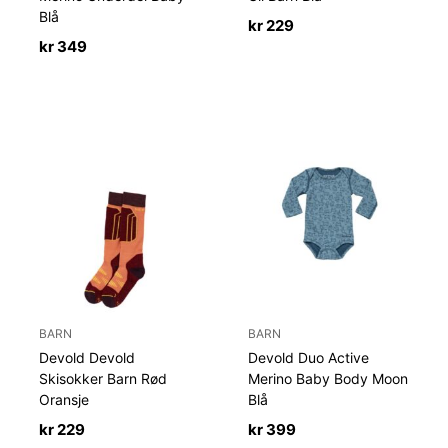
Blå
kr
229
kr
349
BARN
BARN
Devold Devold
Devold Duo Active
Skisokker Barn Rød
Merino Baby Body Moon
Oransje
Blå
kr
229
kr
399