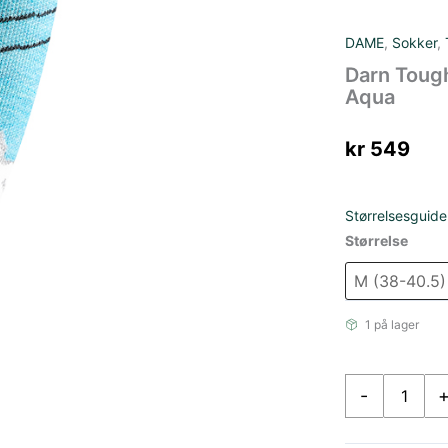
DAME
,
Sokker
,
Darn Toug
Aqua
kr
549
Størrelsesguide
Størrelse
1 på lager
Darn
-
Tough
Yeti