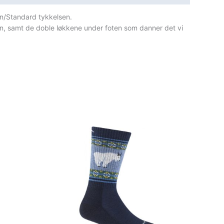
n/Standard tykkelsen.
n, samt de doble løkkene under foten som danner det vi