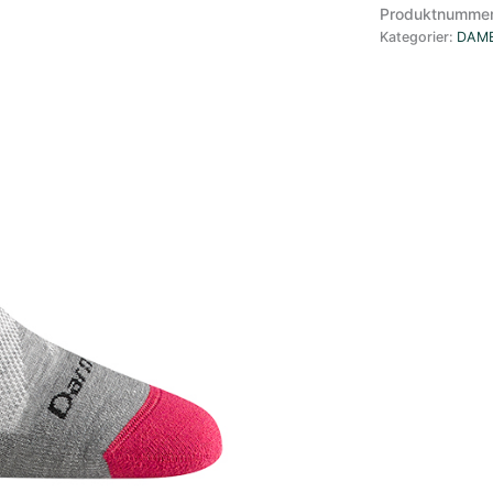
Otc
Produktnumme
Midweight
Kategorier:
DAM
With
Cushion
Aqua
antall