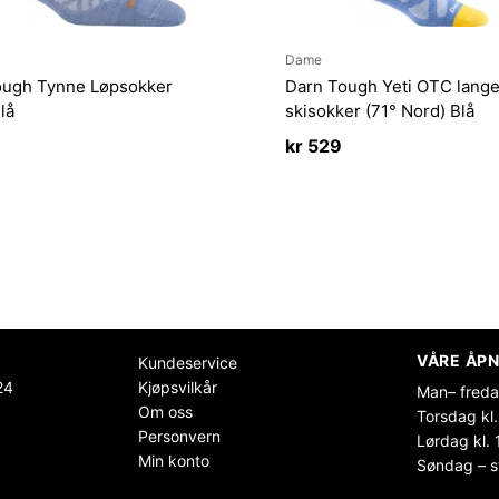
Dame
ough Tynne Løpsokker
Darn Tough Yeti OTC lange 
lå
skisokker (71° Nord) Blå
kr
529
VÅRE ÅPN
Kundeservice
24
Kjøpsvilkår
Man– freda
Om oss
Torsdag kl.
Personvern
Lørdag kl. 
Min konto
Søndag – s