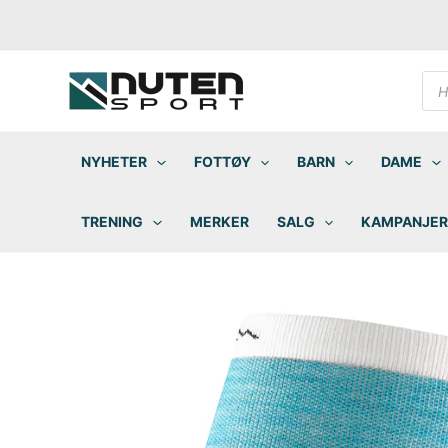
Hopp
rett
til
innholdet
Pro
sea
NYHETER
FOTTØY
BARN
DAME
TRENING
MERKER
SALG
KAMPANJER