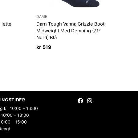
DAME
lette
Darn Tough Vanna Grizzle Boot
Midweight Med Demping (71°
Nord) Blå
kr
519
INGSTIDER
g kl. 10:00 – 16:00
 10:00 – 18:00
10:00 – 15:00
tengt