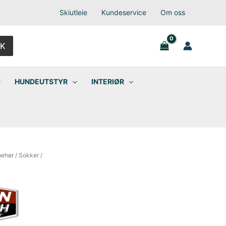
Skiutleie
Kundeservice
Om oss
K
HUNDEUTSTYR
INTERIØR
behør
/
Sokker
/