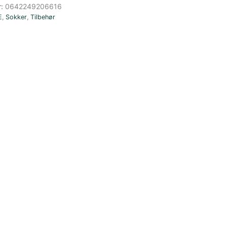
r:
0642249206616
E
,
Sokker
,
Tilbehør