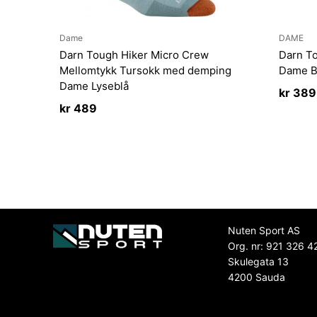
Dame
DAME
Darn Tough Hiker Micro Crew
Darn T
Mellomtykk Tursokk med demping
Dame B
Dame Lyseblå
kr
389
kr
489
Nuten Sport AS
Org. nr: 921 326 4
Skulegata 13
4200 Sauda