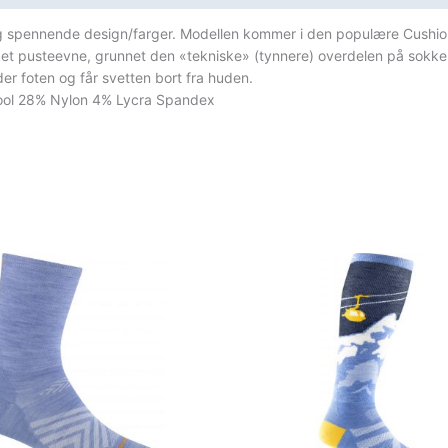
g spennende design/farger. Modellen kommer i den populære Cushio
ket pusteevne, grunnet den «tekniske» (tynnere) overdelen på sokke
nder foten og får svetten bort fra huden.
ool 28% Nylon 4% Lycra Spandex