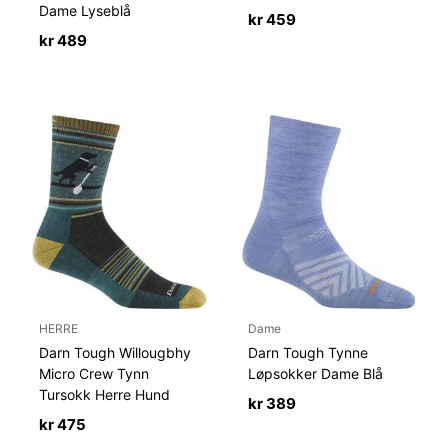
Dame Lyseblå
kr
459
kr
489
HERRE
Dame
Darn Tough Willougbhy
Darn Tough Tynne
Micro Crew Tynn
Løpsokker Dame Blå
Tursokk Herre Hund
kr
389
kr
475