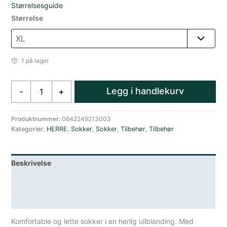
Størrelsesguide
Størrelse
1 på lager
Darn
Legg i handlekurv
-
+
Tough
Wild
Life
Produktnummer:
0642249213003
Kategorier:
HERRE
,
Sokker
,
Sokker
,
Tilbehør
,
Tilbehør
Crew
Lightweight
With
Beskrivelse
Cushion
antall
Lagerstatus
Spesifikasjoner
Komfortable og lette sokker i en herlig ullblanding. Med