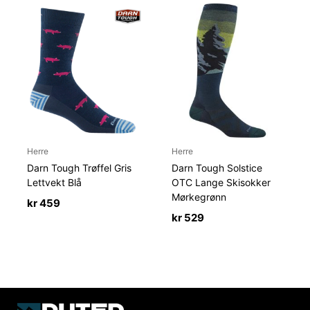
Herre
Herre
Darn Tough Trøffel Gris
Darn Tough Solstice
Lettvekt Blå
OTC Lange Skisokker
Mørkegrønn
kr
459
kr
529