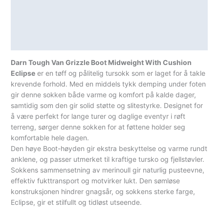
Lagerstatus
antall
Teknisk informasjon
Spesifikasjoner
Darn Tough Van Grizzle Boot Midweight With Cushion
Eclipse
er en tøff og pålitelig tursokk som er laget for å takle
krevende forhold. Med en middels tykk demping under foten
gir denne sokken både varme og komfort på kalde dager,
samtidig som den gir solid støtte og slitestyrke. Designet for
å være perfekt for lange turer og daglige eventyr i røft
terreng, sørger denne sokken for at føttene holder seg
komfortable hele dagen.
Den høye Boot-høyden gir ekstra beskyttelse og varme rundt
anklene, og passer utmerket til kraftige tursko og fjellstøvler.
Sokkens sammensetning av merinoull gir naturlig pusteevne,
effektiv fukttransport og motvirker lukt. Den sømløse
konstruksjonen hindrer gnagsår, og sokkens sterke farge,
Eclipse, gir et stilfullt og tidløst utseende.