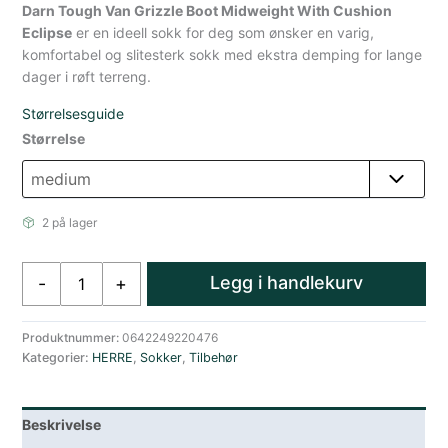
Darn Tough Van Grizzle Boot Midweight With Cushion
Eclipse
er en ideell sokk for deg som ønsker en varig,
komfortabel og slitesterk sokk med ekstra demping for lange
dager i røft terreng.
Størrelsesguide
Størrelse
2 på lager
Darn
Legg i handlekurv
-
+
Tough
Van
Grizzle
Produktnummer:
0642249220476
Kategorier:
HERRE
,
Sokker
,
Tilbehør
Boot
Midweight
With
Beskrivelse
Cushion
Eclipse