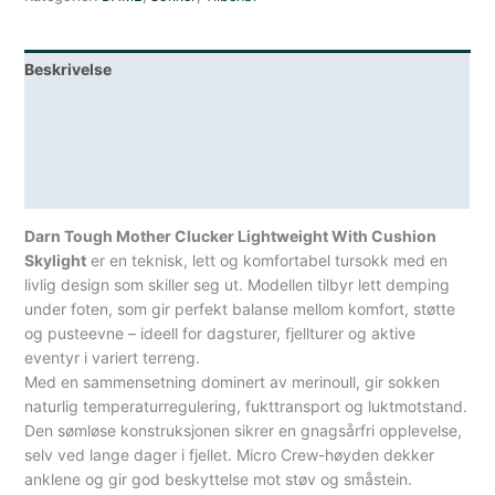
Hønemotiv
Dame
Beskrivelse
antall
Lagerstatus
Teknisk informasjon
Spesifikasjoner
Darn Tough Mother Clucker Lightweight With Cushion
Skylight
er en teknisk, lett og komfortabel tursokk med en
livlig design som skiller seg ut. Modellen tilbyr lett demping
under foten, som gir perfekt balanse mellom komfort, støtte
og pusteevne – ideell for dagsturer, fjellturer og aktive
eventyr i variert terreng.
Med en sammensetning dominert av merinoull, gir sokken
naturlig temperaturregulering, fukttransport og luktmotstand.
Den sømløse konstruksjonen sikrer en gnagsårfri opplevelse,
selv ved lange dager i fjellet. Micro Crew-høyden dekker
anklene og gir god beskyttelse mot støv og småstein.