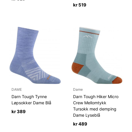
kr
519
DAME
Dame
Darn Tough Tynne
Darn Tough Hiker Micro
Løpsokker Dame Blå
Crew Mellomtykk
Tursokk med demping
kr
389
Dame Lyseblå
kr
489