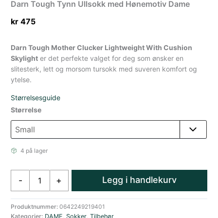
Darn Tough Tynn Ullsokk med Hønemotiv Dame
kr
475
Darn Tough Mother Clucker Lightweight With Cushion
Skylight
er det perfekte valget for deg som ønsker en
slitesterk, lett og morsom tursokk med suveren komfort og
ytelse.
Størrelsesguide
Størrelse
4 på lager
Darn
Legg i handlekurv
-
+
Tough
Tynn
Ullsokk
Produktnummer:
0642249219401
Kategorier:
DAME
,
Sokker
,
Tilbehør
med