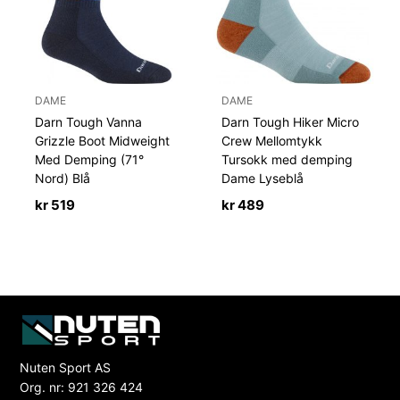
DAME
DAME
Darn Tough Vanna
Darn Tough Hiker Micro
Grizzle Boot Midweight
Crew Mellomtykk
Med Demping (71°
Tursokk med demping
Nord) Blå
Dame Lyseblå
kr
519
kr
489
Nuten Sport AS
Org. nr: 921 326 424