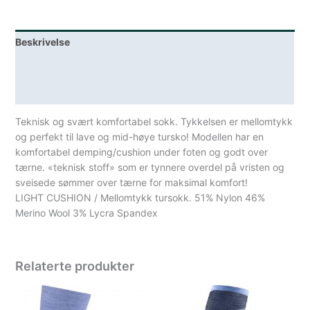
Lightweight
With
Beskrivelse
Cushion
Dark
Lagerstatus
Teal
antall
Spesifikasjoner
Teknisk og svært komfortabel sokk. Tykkelsen er mellomtykk
og perfekt til lave og mid-høye tursko! Modellen har en
komfortabel demping/cushion under foten og godt over
tærne. «teknisk stoff» som er tynnere overdel på vristen og
sveisede sømmer over tærne for maksimal komfort!
LIGHT CUSHION / Mellomtykk tursokk. 51% Nylon 46%
Merino Wool 3% Lycra Spandex
Relaterte produkter