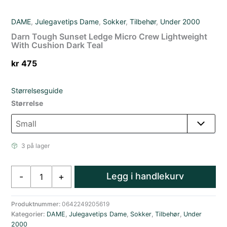
DAME
,
Julegavetips Dame
,
Sokker
,
Tilbehør
,
Under 2000
Darn Tough Sunset Ledge Micro Crew Lightweight
With Cushion Dark Teal
kr
475
Størrelsesguide
Størrelse
3 på lager
Darn
Legg i handlekurv
-
+
Tough
Sunset
Ledge
Produktnummer:
0642249205619
Kategorier:
DAME
,
Julegavetips Dame
,
Sokker
,
Tilbehør
,
Under
Micro
2000
Crew