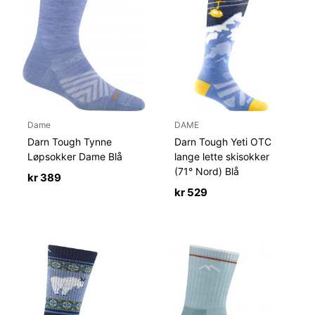
Dame
DAME
Darn Tough Tynne
Darn Tough Yeti OTC
Løpsokker Dame Blå
lange lette skisokker
(71° Nord) Blå
kr
389
kr
529