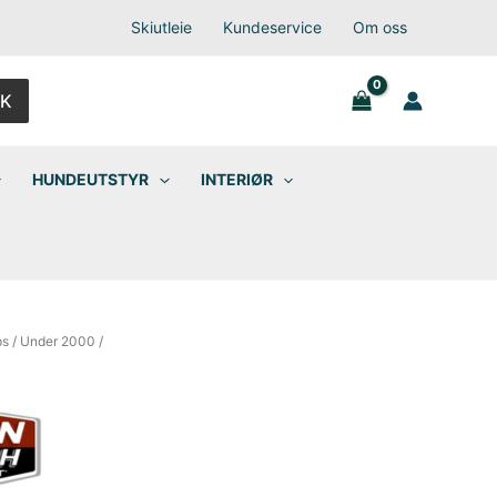
Skiutleie
Kundeservice
Om oss
K
HUNDEUTSTYR
INTERIØR
ps
/
Under 2000
/