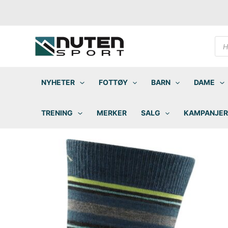
Hopp
rett
til
innholdet
Pro
sea
NYHETER
FOTTØY
BARN
DAME
TRENING
MERKER
SALG
KAMPANJER