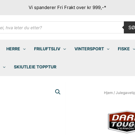
Vi spanderer Fri Frakt over kr 999,-*
ducts
SØ
rch
HERRE
FRILUFTSLIV
VINTERSPORT
FISKE
SKIUTLEIE TOPPTUR
Hjem
/
Julegaveti