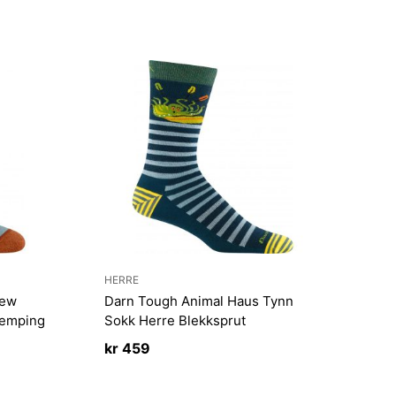
HERRE
rew
Darn Tough Animal Haus Tynn
demping
Sokk Herre Blekksprut
kr
459