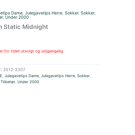
vetips Dame
,
Julegavetips Herre
,
Sokker
,
Sokker
,
ør
,
Under 2000
 Static Midnight
r for tiden utsolgt og utilgjengelig.
r:
3512-3307
E
,
Julegavetips Dame
,
Julegavetips Herre
,
Sokker
,
,
Tilbehør
,
Under 2000