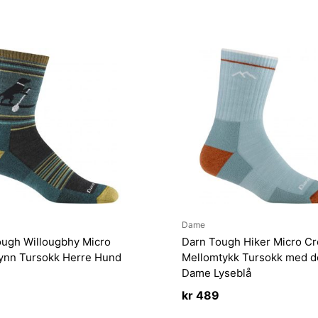
Dame
ough Willougbhy Micro
Darn Tough Hiker Micro C
ynn Tursokk Herre Hund
Mellomtykk Tursokk med 
Dame Lyseblå
kr
489