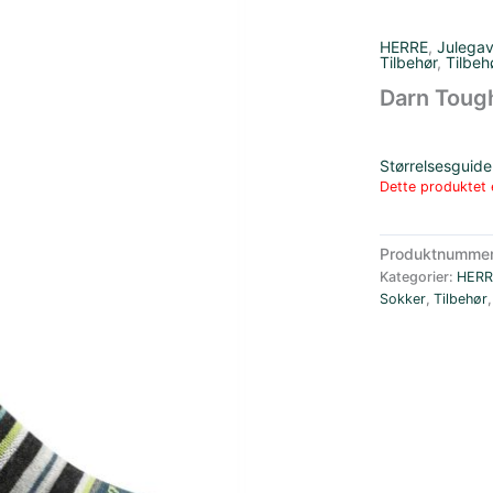
HERRE
,
Julega
Tilbehør
,
Tilbeh
Darn Tough
Størrelsesguide
Dette produktet e
Produktnumme
Kategorier:
HERR
Sokker
,
Tilbehør