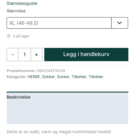
Størrelsesguide
Størrelse
2 på lager
Darn
Legg i handlekurv
-
+
Tough
Scout
Boot
Produktnummer:
0642249174328
Kategorier:
HERRE
,
Sokker
,
Sokker
,
Tilbehør
,
Tilbehør
Midweight
With
Cushion
Beskrivelse
Denim
antall
Lagerstatus
Spesifikasjoner
Dette er en solid, varm og meget komfortabel modell.