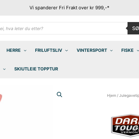
Vi spanderer Fri Frakt over kr 999,-*
ducts
SØ
rch
HERRE
FRILUFTSLIV
VINTERSPORT
FISKE
SKIUTLEIE TOPPTUR
Hjem
/
Julegaveti