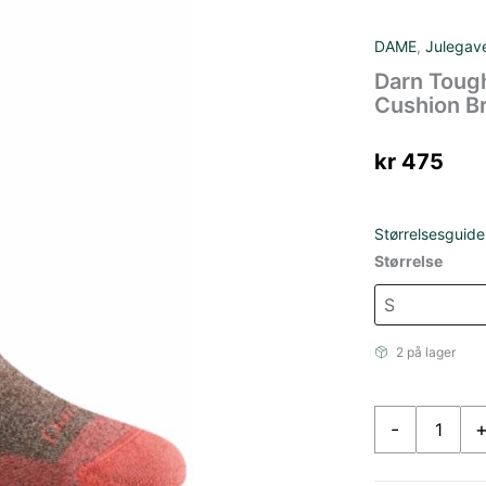
DAME
,
Julegav
Darn Toug
Cushion B
kr
475
Størrelsesguide
Størrelse
2 på lager
Darn
-
Tough
Nomad