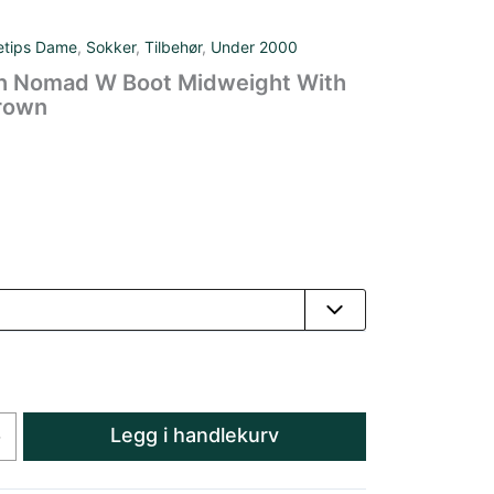
etips Dame
,
Sokker
,
Tilbehør
,
Under 2000
h Nomad W Boot Midweight With
rown
Legg i handlekurv
+