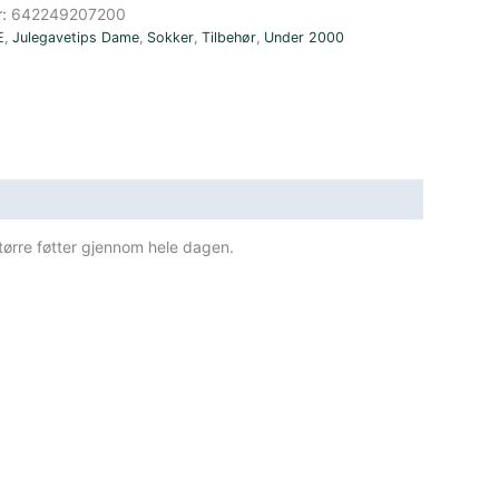
r:
642249207200
E
,
Julegavetips Dame
,
Sokker
,
Tilbehør
,
Under 2000
tørre føtter gjennom hele dagen.