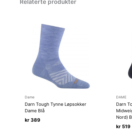
Relaterte produkter
Dame
DAME
Darn Tough Tynne Løpsokker
Darn To
Dame Blå
Midwei
Nord) B
kr
389
kr
519