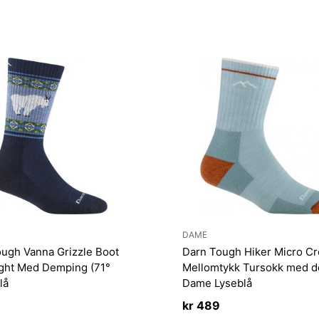
DAME
ugh Vanna Grizzle Boot
Darn Tough Hiker Micro C
ght Med Demping (71°
Mellomtykk Tursokk med 
lå
Dame Lyseblå
kr
489