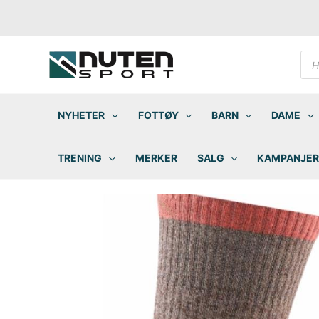
Hopp
rett
til
innholdet
Pro
sea
NYHETER
FOTTØY
BARN
DAME
TRENING
MERKER
SALG
KAMPANJER