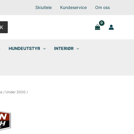
Skiutleie
Kundeservice
Om oss
K
HUNDEUTSTYR
INTERIØR
ps
/
Under 2000
/