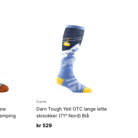
Dame
rew
Darn Tough Yeti OTC lange lette
demping
skisokker (71° Nord) Blå
kr
529