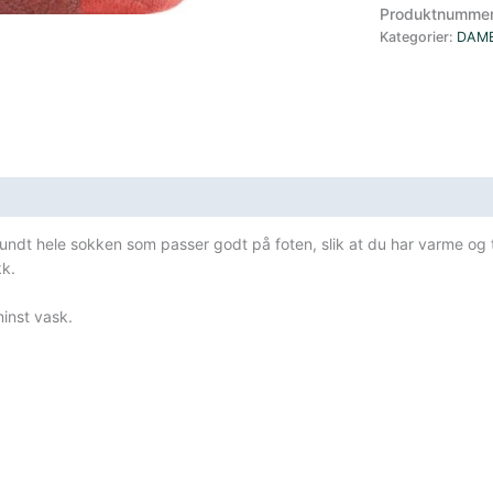
W
Produktnumme
Boot
Kategorier:
DAM
Midweight
With
Cushion
Brown
antall
 rundt hele sokken som passer godt på foten, slik at du har varme og 
kk.
inst vask.