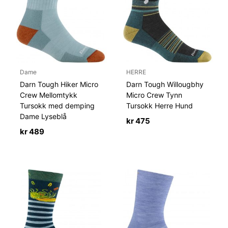
Dame
HERRE
Darn Tough Hiker Micro
Darn Tough Willougbhy
Crew Mellomtykk
Micro Crew Tynn
Tursokk med demping
Tursokk Herre Hund
Dame Lyseblå
kr
475
kr
489