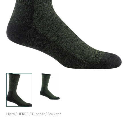
Hjem
/
HERRE
/
Tilbehør
/
Sokker
/