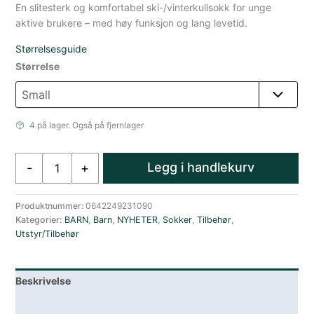
En slitesterk og komfortabel ski-/vinterkullsokk for unge
aktive brukere – med høy funksjon og lang levetid.
Størrelsesguide
Størrelse
4 på lager. Også på fjernlager
Darn
Legg i handlekurv
-
+
Tough
Little
Yeti
Produktnummer:
0642249231090
Kategorier:
BARN
,
Barn
,
NYHETER
,
Sokker
,
Tilbehør
,
OTC
Utstyr/Tilbehør
Lange
Skisokker
Blå
Beskrivelse
MellomTykke
Med
Lagerstatus
Demping