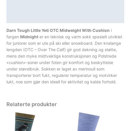
antall
Teknisk informasjon
Spesifikasjoner
Darn Tough Little Yeti OTC Midweight With Cushion
i
fargen
Midnight
er en teknisk og varm sokk spesielt utviklet
for juniorer som er ute på ski eller snowboard. Den knelange
lengden (OTC – Over The Calf) gir god dekning og støtte,
mens den myke midtvektige konstruksjonen og Polstrede
«cushion»-soner under foten gir komfort og beskyttelse
under støvelbruk. Sokken er laget av merinoull som
transporterer bort fukt, regulerer temperatur og motvirker
lukt, noe som gjør den ideell for aktivitet og kalde forhold.
Relaterte produkter