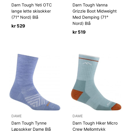
Darn Tough Yeti OTC
Darn Tough Vanna
lange lette skisokker
Grizzle Boot Midweight
(71° Nord) Blå
Med Demping (71°
Nord) Blå
kr
529
kr
519
DAME
DAME
Darn Tough Tynne
Darn Tough Hiker Micro
Løpsokker Dame Blå
Crew Mellomtykk