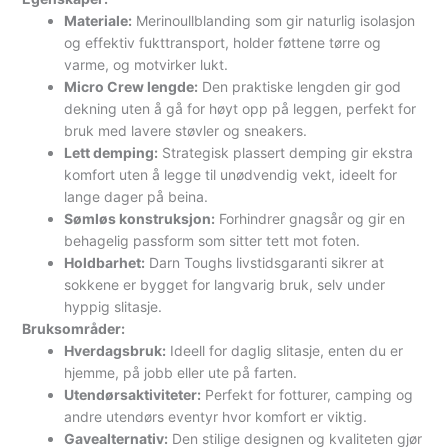
Materiale:
Merinoullblanding som gir naturlig isolasjon
og effektiv fukttransport, holder føttene tørre og
varme, og motvirker lukt.
Micro Crew lengde:
Den praktiske lengden gir god
dekning uten å gå for høyt opp på leggen, perfekt for
bruk med lavere støvler og sneakers.
Lett demping:
Strategisk plassert demping gir ekstra
komfort uten å legge til unødvendig vekt, ideelt for
lange dager på beina.
Sømløs konstruksjon:
Forhindrer gnagsår og gir en
behagelig passform som sitter tett mot foten.
Holdbarhet:
Darn Toughs livstidsgaranti sikrer at
sokkene er bygget for langvarig bruk, selv under
hyppig slitasje.
Bruksområder:
Hverdagsbruk:
Ideell for daglig slitasje, enten du er
hjemme, på jobb eller ute på farten.
Utendørsaktiviteter:
Perfekt for fotturer, camping og
andre utendørs eventyr hvor komfort er viktig.
Gavealternativ:
Den stilige designen og kvaliteten gjør