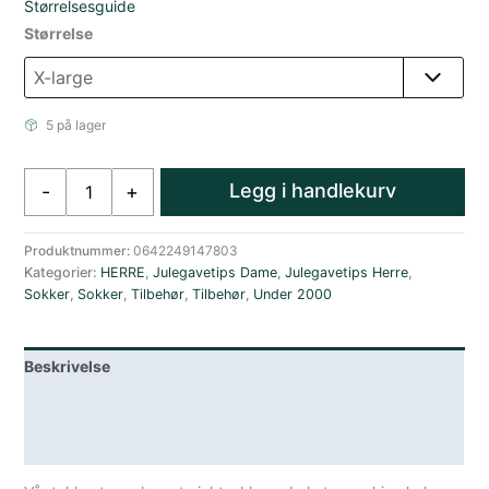
Størrelsesguide
Størrelse
5 på lager
Darn
Legg i handlekurv
-
+
Tough
Hunting
OTC
Produktnummer:
0642249147803
Kategorier:
HERRE
,
Julegavetips Dame
,
Julegavetips Herre
,
Heavyweight
Sokker
,
Sokker
,
Tilbehør
,
Tilbehør
,
Under 2000
with
Full
Cushion
Beskrivelse
antall
Lagerstatus
Spesifikasjoner