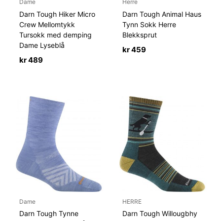
Dame
Herre
Darn Tough Hiker Micro
Darn Tough Animal Haus
Crew Mellomtykk
Tynn Sokk Herre
Tursokk med demping
Blekksprut
Dame Lyseblå
kr
459
kr
489
Dame
HERRE
Darn Tough Tynne
Darn Tough Willougbhy