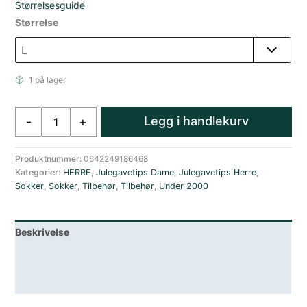
Størrelsesguide
Størrelse
1 på lager
Darn
Legg i handlekurv
-
+
Tough
Hiker
Boot
Produktnummer:
0642249186468
Kategorier:
HERRE
,
Julegavetips Dame
,
Julegavetips Herre
,
Midweight
Sokker
,
Sokker
,
Tilbehør
,
Tilbehør
,
Under 2000
Cushion
Eclipse
antall
Beskrivelse
Lagerstatus
Spesifikasjoner