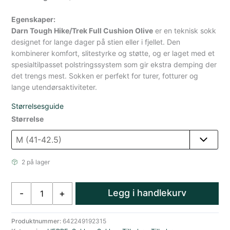
Egenskaper:
Darn Tough Hike/Trek Full Cushion Olive
er en teknisk sokk
designet for lange dager på stien eller i fjellet. Den
kombinerer komfort, slitestyrke og støtte, og er laget med et
spesialtilpasset polstringssystem som gir ekstra demping der
det trengs mest. Sokken er perfekt for turer, fotturer og
lange utendørsaktiviteter.
Størrelsesguide
Størrelse
2 på lager
Darn
Legg i handlekurv
-
+
Tough
Darn
Tough
Produktnummer:
642249192315