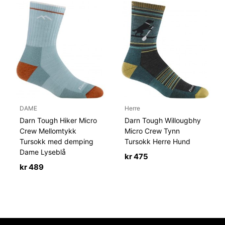
DAME
Herre
Darn Tough Hiker Micro
Darn Tough Willougbhy
Crew Mellomtykk
Micro Crew Tynn
Tursokk med demping
Tursokk Herre Hund
Dame Lyseblå
kr
475
kr
489