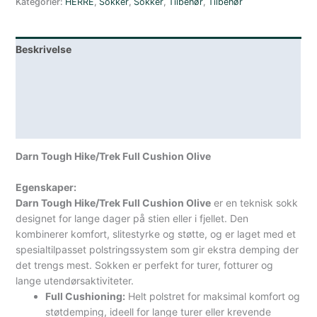
Kategorier:
HERRE
,
Sokker
,
Sokker
,
Tilbehør
,
Tilbehør
Ullsokk
Herre
Grønn
Beskrivelse
antall
Lagerstatus
Teknisk informasjon
Spesifikasjoner
Darn Tough Hike/Trek Full Cushion Olive
Egenskaper:
Darn Tough Hike/Trek Full Cushion Olive
er en teknisk sokk
designet for lange dager på stien eller i fjellet. Den
kombinerer komfort, slitestyrke og støtte, og er laget med et
spesialtilpasset polstringssystem som gir ekstra demping der
det trengs mest. Sokken er perfekt for turer, fotturer og
lange utendørsaktiviteter.
Full Cushioning:
Helt polstret for maksimal komfort og
støtdemping, ideell for lange turer eller krevende