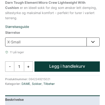
Darn Tough Element Micro Crew Lightweight With
Cushion
er en ideell sokk for deg som ønsker lett demping,
slitestyrke og maksimal komfort – perfekt for turer i variert
terreng.
Størrelsesguide
Størrelse
11 på lager
Darn
Legg i handlekurv
-
+
Tough
Element
Micro
Produktnummer:
0642249215021
Kategorier:
DAME
,
Sokker
,
Tilbehør
Crew
Lettvekt
Med
Beskrivelse
Demping
Dame