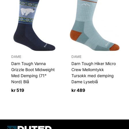
DAME
DAME
Darn Tough Vanna
Darn Tough Hiker Micro
Grizzle Boot Midweight
Crew Mellomtykk
Med Demping (71°
Tursokk med demping
Nord) Blå
Dame Lyseblå
kr
519
kr
489