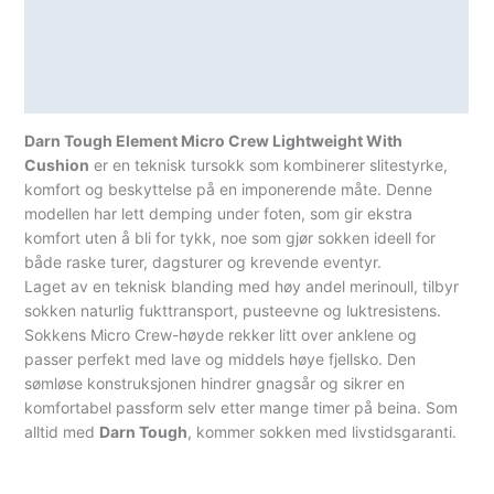
Lagerstatus
Hvit
antall
Teknisk informasjon
Spesifikasjoner
Darn Tough Element Micro Crew Lightweight With
Cushion
er en teknisk tursokk som kombinerer slitestyrke,
komfort og beskyttelse på en imponerende måte. Denne
modellen har lett demping under foten, som gir ekstra
komfort uten å bli for tykk, noe som gjør sokken ideell for
både raske turer, dagsturer og krevende eventyr.
Laget av en teknisk blanding med høy andel merinoull, tilbyr
sokken naturlig fukttransport, pusteevne og luktresistens.
Sokkens Micro Crew-høyde rekker litt over anklene og
passer perfekt med lave og middels høye fjellsko. Den
sømløse konstruksjonen hindrer gnagsår og sikrer en
komfortabel passform selv etter mange timer på beina. Som
alltid med
Darn Tough
, kommer sokken med livstidsgaranti.